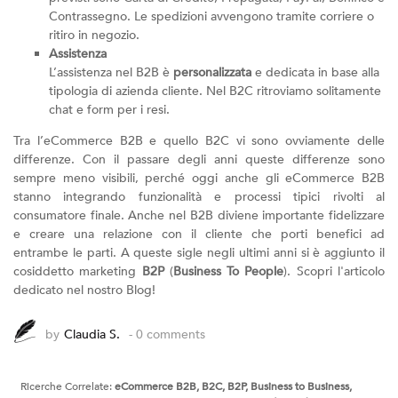
Contrassegno. Le spedizioni avvengono tramite corriere o
ritiro in negozio.
Assistenza
L’assistenza nel B2B è
personalizzata
e dedicata in base alla
tipologia di azienda cliente. Nel B2C ritroviamo solitamente
chat e form per i resi.
Tra l’eCommerce B2B e quello B2C vi sono ovviamente delle
differenze. Con il passare degli anni queste differenze sono
sempre meno visibili, perché oggi anche gli eCommerce B2B
stanno integrando funzionalità e processi tipici rivolti al
consumatore finale. Anche nel B2B diviene importante fidelizzare
e creare una relazione con il cliente che porti benefici ad
entrambe le parti. A queste sigle negli ultimi anni si è aggiunto il
cosiddetto marketing
B2P
(
Business To People
). Scopri l'
articolo
dedicato
nel nostro Blog!
by
Claudia S.
- 0 comments
Ricerche Correlate:
eCommerce B2B, B2C, B2P, Business to Business,