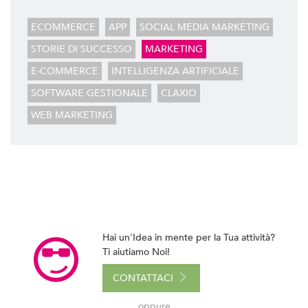
Gestiamo le tue Campagne ADS Facebook, Instagram
e Google AdWords.
ECOMMERCE
APP
SOCIAL MEDIA MARKETING
SEO & SEM
STORIE DI SUCCESSO
MARKETING
Possiamo Indicizzare e Posizionare il Tuo Sito Web sui
E-COMMERCE
INTELLIGENZA ARTIFICIALE
Motori di Ricerca, in Prima Pagina di Google. Scopri
Come
SOFTWARE GESTIONALE
CLAXIO
WEB MARKETING
Hai un'Idea in mente per la Tua attività?
Ti aiutiamo Noi!
CONTATTACI
oppure