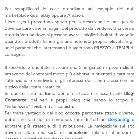
Per semplificarci le cose prendiamo ad esempio dei noti
marketplace quali eBay oppure Amazon:
I loro layout prevedono spazio per la descrizione e una galleria
dove caricare varie immagini del prodotto da vendere. Una vera e
propria Vetrina dove si possono avere i migliori risultati di vendita
quando i prodotti hanno già una notorietà propria elevata e gli
unici paragoni che interessano i buyers sono
PREZZO
e
TEMPI
di
consegna.
Il secondo è orientato a creare una Sinergia con i propri clienti
attraverso dei contenuti molto più elaborati e orientati a catturare
l'attenzione e condividere gli interessi dei clienti stessi con un
pizzico della vostra creatività.
In questo caso parliamo dei più articolati e accattivanti
Blog-
Commerce
: dei veri e propri blog che hanno lo scopo di
“influenzare” i visitatori all'acquisto.
Per trarre vantaggio dal blog occorre percorrere strade diverse,
pubblicare vari tipi di contenuti, fare dell'ottimo
storytelling
e
adottare più strategie di distribuzione. La navigazione sul sito
dovrà suscitare una sorta di “
emozione
” tale da influenzare i