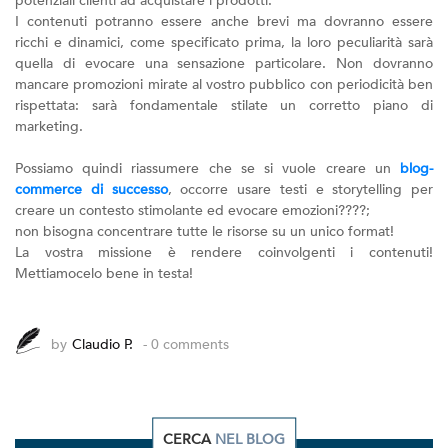
potenziali clienti ad acquistare i prodotti.
I contenuti potranno essere anche brevi ma dovranno essere
ricchi e dinamici, come specificato prima, la loro peculiarità sarà
quella di evocare una sensazione particolare. Non dovranno
mancare promozioni mirate al vostro pubblico con periodicità ben
rispettata: sarà fondamentale stilate un corretto piano di
marketing.
Possiamo quindi riassumere che se si vuole creare un
blog-
commerce di successo
, occorre usare testi e storytelling per
creare un contesto stimolante ed evocare emozioni????;
non bisogna concentrare tutte le risorse su un unico format!
La vostra missione è rendere coinvolgenti i contenuti!
Mettiamocelo bene in testa!
by
Claudio P.
- 0 comments
CERCA
NEL BLOG