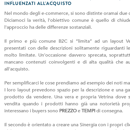
INFLUENZATI ALL'ACQUISTO
Nel mondo degli e-commerce, si sono distinte oramai due dif
Diciamoci la verità, l'obiettivo comune è quello di chi
l'approccio ha delle differenze sostanziali.
Il primo e più comune B2C si “limita” ad un layout Ve
presentati con delle descrizioni solitamente riguardanti le 
molto limitate. Un'occasione davvero sprecata, soprattutt
mancano contenuti coinvolgenti e di alta qualità che au
all'acquisto.
Per semplificarci le cose prendiamo ad esempio dei noti m
I loro layout prevedono spazio per la descrizione e una ga
prodotto da vendere. Una vera e propria Vetrina dove si 
vendita quando i prodotti hanno già una notorietà prop
interessano i buyers sono
PREZZO
e
TEMPI
di consegna.
Il secondo è orientato a creare una Sinergia con i propri cl