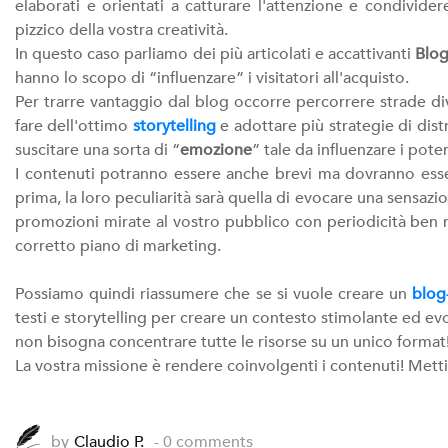
elaborati e orientati a catturare l'attenzione e condividere
pizzico della vostra creatività.
In questo caso parliamo dei più articolati e accattivanti
Blo
hanno lo scopo di “influenzare” i visitatori all'acquisto.
Per trarre vantaggio dal blog occorre percorrere strade dive
fare dell'ottimo
storytelling
e adottare più strategie di dist
suscitare una sorta di “
emozione
” tale da influenzare i poten
I contenuti potranno essere anche brevi ma dovranno esser
prima, la loro peculiarità sarà quella di evocare una sensa
promozioni mirate al vostro pubblico con periodicità ben r
corretto piano di marketing.
Possiamo quindi riassumere che se si vuole creare un
blog
testi e storytelling per creare un contesto stimolante ed e
non bisogna concentrare tutte le risorse su un unico format
La vostra missione è rendere coinvolgenti i contenuti! Mett
by
Claudio P.
- 0 comments