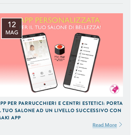
12
MAG
 iOS e Android Uniche del
 Vendita On-Line,
 Ottimizzati per Smartphone
PP PER PARRUCCHIERI E CENTRI ESTETICI: PORTA
L TUO SALONE AD UN LIVELLO SUCCESSIVO CON
AKI APP
Read More
mizzati per il Mobile e