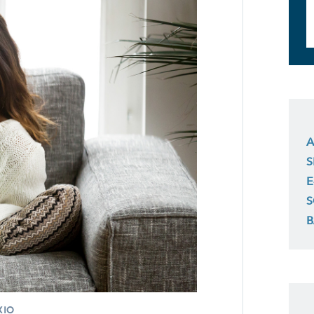
A
S
E
S
B
XIO