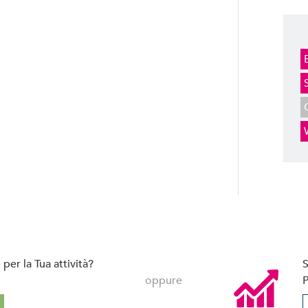
per la Tua attività?
S
oppure
P