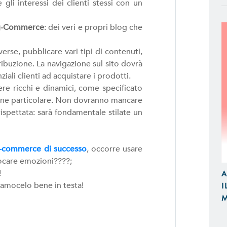
 gli interessi dei clienti stessi con un
g-Commerce
: dei veri e propri blog che
rse, pubblicare vari tipi di contenuti,
ribuzione. La navigazione sul sito dovrà
APP IOS / ANDROID
ziali clienti ad acquistare i prodotti.
Realizziamo Applicazioni Native per
e ricchi e dinamici, come specificato
Design e Funzionalità
zione particolare. Non dovranno mancare
ispettata: sarà fondamentale stilate un
E-COMMERCE
Proponiamo Soluzioni Custom per la
-commerce di successo
, occorre usare
Realizziamo E-Commerce di Qualità
vocare emozioni????;
e Tablet
A
!
I
iamocelo bene in testa!
M
SITI WEB
Realizzazione Siti Web Dinamici, Otti
Visibili sui Motori di Ricerca