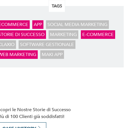
TAGS
ECOMMERCE
APP
SOCIAL MEDIA MARKETING
STORIE DI SUCCESSO
MARKETING
E-COMMERCE
CLAXIO
SOFTWARE GESTIONALE
WEB MARKETING
MAKI APP
copri le Nostre Storie di Successo
iù di 100 Clienti già soddisfatti!