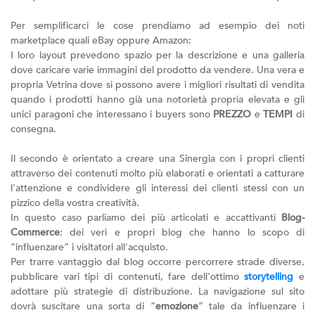
Per semplificarci le cose prendiamo ad esempio dei noti
marketplace quali eBay oppure Amazon:
I loro layout prevedono spazio per la descrizione e una galleria
dove caricare varie immagini del prodotto da vendere. Una vera e
propria Vetrina dove si possono avere i migliori risultati di vendita
quando i prodotti hanno già una notorietà propria elevata e gli
unici paragoni che interessano i buyers sono
PREZZO
e
TEMPI
di
consegna.
Il secondo è orientato a creare una Sinergia con i propri clienti
attraverso dei contenuti molto più elaborati e orientati a catturare
l'attenzione e condividere gli interessi dei clienti stessi con un
pizzico della vostra creatività.
In questo caso parliamo dei più articolati e accattivanti
Blog-
Commerce
: dei veri e propri blog che hanno lo scopo di
“influenzare” i visitatori all'acquisto.
Per trarre vantaggio dal blog occorre percorrere strade diverse,
pubblicare vari tipi di contenuti, fare dell'ottimo
storytelling
e
adottare più strategie di distribuzione. La navigazione sul sito
dovrà suscitare una sorta di “
emozione
” tale da influenzare i