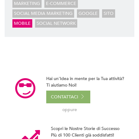
MARKETING
E-COMMERCE
BACK OFFICE E GESTIONALI
Ti Aiutiamo a Controllare l'Andamento della Tua
SOCIAL MEDIA MARKETING
GOOGLE
SITO
Azienda, in Tempo Reale, Realizzazando Back-Office e
MOBILE
SOCIAL NETWORK
Programmi Gestionali su Misura.
GESTIONE SOCIAL
Ci Occupiamo di Social Media Marketing. Ideiamo e
Gestiamo le tue Campagne ADS Facebook, Instagram
e Google AdWords.
SEO & SEM
Possiamo Indicizzare e Posizionare il Tuo Sito Web sui
Hai un'Idea in mente per la Tua attività?
Motori di Ricerca, in Prima Pagina di Google. Scopri
Ti aiutiamo Noi!
Come
CONTATTACI
oppure
Scopri le Nostre Storie di Successo
Più di 100 Clienti già soddisfatti!