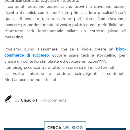
potenziali clienti ad acquistare i prodotti.
I contenuti potranno essere anche brevi ma dovranno essere
ricchi e dinamici, come specificato prima, la loro peculiarità sarà
quella di evocare una sensazione particolare. Non dovranno
mancare promozioni mirate al vostro pubblico con periodicità ben
rispettata: sarà fondamentale stilate un corretto piano di
marketing.
Possiamo quindi riassumere che se si vuole creare un
blog-
commerce di successo
, occorre usare testi e storytelling per
creare un contesto stimolante ed evocare emozioni????;
non bisogna concentrare tutte le risorse su un unico format!
La vostra missione è rendere coinvolgenti i contenuti!
Mettiamocelo bene in testa!
by
Claudio P.
- 0 comments
CERCA
NEL BLOG