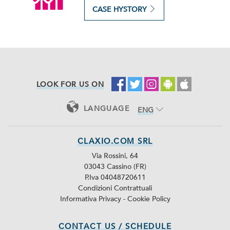
CASE HYSTORY
LOOK FOR US ON
LANGUAGE
ENG
ITA
CLAXIO.COM SRL
Via Rossini, 64
03043 Cassino (FR)
P.Iva 04048720611
Condizioni Contrattuali
Informativa Privacy
-
Cookie Policy
CONTACT US / SCHEDULE