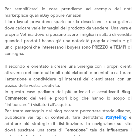
Per semplificarci le cose prendiamo ad esempio dei noti
marketplace quali eBay oppure Amazon:
I loro layout prevedono spazio per la descrizione e una galleria
dove caricare varie immagini del prodotto da vendere. Una vera e
propria Vetrina dove si possono avere i migliori risultati di vendita
quando i prodotti hanno già una notorietà propria elevata e gli
unici paragoni che interessano i buyers sono
PREZZO
e
TEMPI
di
consegna.
Il secondo è orientato a creare una Sinergia con i propri clienti
attraverso dei contenuti molto più elaborati e orientati a catturare
l'attenzione e condividere gli interessi dei clienti stessi con un
pizzico della vostra creatività.
In questo caso parliamo dei più articolati e accattivanti
Blog-
Commerce
: dei veri e propri blog che hanno lo scopo di
“influenzare” i visitatori all'acquisto.
Per trarre vantaggio dal blog occorre percorrere strade diverse,
pubblicare vari tipi di contenuti, fare dell'ottimo
storytelling
e
adottare più strategie di distribuzione. La navigazione sul sito
dovrà suscitare una sorta di “
emozione
” tale da influenzare i