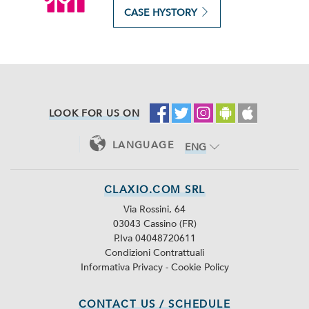
CASE HYSTORY
LOOK FOR US ON
LANGUAGE
ENG
ITA
CLAXIO.COM SRL
Via Rossini, 64
03043 Cassino (FR)
P.Iva 04048720611
Condizioni Contrattuali
Informativa Privacy
-
Cookie Policy
CONTACT US / SCHEDULE