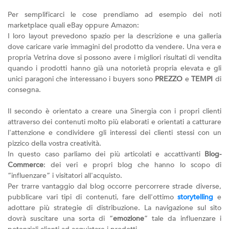
Per semplificarci le cose prendiamo ad esempio dei noti
marketplace quali eBay oppure Amazon:
I loro layout prevedono spazio per la descrizione e una galleria
dove caricare varie immagini del prodotto da vendere. Una vera e
propria Vetrina dove si possono avere i migliori risultati di vendita
quando i prodotti hanno già una notorietà propria elevata e gli
unici paragoni che interessano i buyers sono
PREZZO
e
TEMPI
di
consegna.
Il secondo è orientato a creare una Sinergia con i propri clienti
attraverso dei contenuti molto più elaborati e orientati a catturare
l'attenzione e condividere gli interessi dei clienti stessi con un
pizzico della vostra creatività.
In questo caso parliamo dei più articolati e accattivanti
Blog-
Commerce
: dei veri e propri blog che hanno lo scopo di
“influenzare” i visitatori all'acquisto.
Per trarre vantaggio dal blog occorre percorrere strade diverse,
pubblicare vari tipi di contenuti, fare dell'ottimo
storytelling
e
adottare più strategie di distribuzione. La navigazione sul sito
dovrà suscitare una sorta di “
emozione
” tale da influenzare i