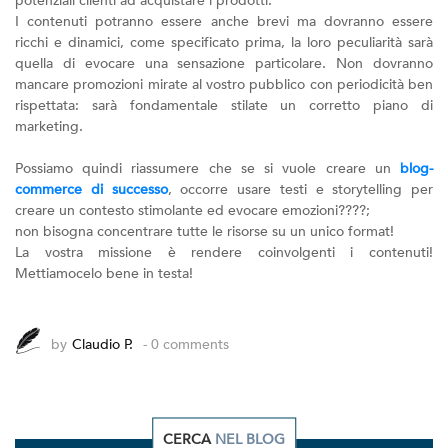
potenziali clienti ad acquistare i prodotti.
I contenuti potranno essere anche brevi ma dovranno essere
ricchi e dinamici, come specificato prima, la loro peculiarità sarà
quella di evocare una sensazione particolare. Non dovranno
mancare promozioni mirate al vostro pubblico con periodicità ben
rispettata: sarà fondamentale stilate un corretto piano di
marketing.
Possiamo quindi riassumere che se si vuole creare un
blog-
commerce di successo
, occorre usare testi e storytelling per
creare un contesto stimolante ed evocare emozioni????;
non bisogna concentrare tutte le risorse su un unico format!
La vostra missione è rendere coinvolgenti i contenuti!
Mettiamocelo bene in testa!
by
Claudio P.
- 0 comments
CERCA
NEL BLOG