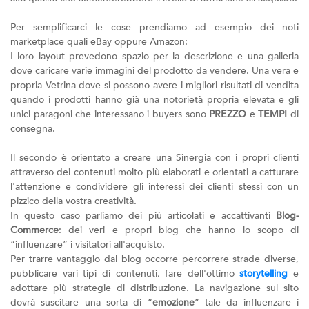
Per semplificarci le cose prendiamo ad esempio dei noti
marketplace quali eBay oppure Amazon:
I loro layout prevedono spazio per la descrizione e una galleria
dove caricare varie immagini del prodotto da vendere. Una vera e
propria Vetrina dove si possono avere i migliori risultati di vendita
quando i prodotti hanno già una notorietà propria elevata e gli
unici paragoni che interessano i buyers sono
PREZZO
e
TEMPI
di
consegna.
Il secondo è orientato a creare una Sinergia con i propri clienti
attraverso dei contenuti molto più elaborati e orientati a catturare
l'attenzione e condividere gli interessi dei clienti stessi con un
pizzico della vostra creatività.
In questo caso parliamo dei più articolati e accattivanti
Blog-
Commerce
: dei veri e propri blog che hanno lo scopo di
“influenzare” i visitatori all'acquisto.
Per trarre vantaggio dal blog occorre percorrere strade diverse,
pubblicare vari tipi di contenuti, fare dell'ottimo
storytelling
e
adottare più strategie di distribuzione. La navigazione sul sito
dovrà suscitare una sorta di “
emozione
” tale da influenzare i