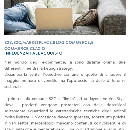
B2B,B2C,MARKETPLACE,BLOG-COMMERCE,E-
COMMERCE,CLAXIO
INFLUENZATI ALL'ACQUISTO
Nel mondo degli e-commerce, si sono distinte oramai due
differenti linee di marketing strategy.
Diciamoci la verità, l'obiettivo comune è quello di chiudere il
maggior numero di vendite ma l'approccio ha delle differenze
sostanziali.
Il primo e più comune B2C si “limita” ad un layout Vetrina-Style
dove i prodotti vengono presentati con delle descrizioni
solitamente riguardanti le caratteristiche tecniche degli articoli
molto limitate. Un'occasione davvero sprecata, soprattutto poiché
in vari settori merceologici mancano contenuti coinvolgenti e di
alta qualità che aumenterebbero il livello di attrazione all'acquisto.