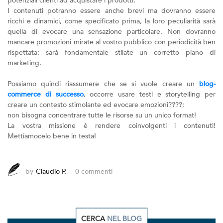
potenziali clienti ad acquistare i prodotti.
I contenuti potranno essere anche brevi ma dovranno essere
ricchi e dinamici, come specificato prima, la loro peculiarità sarà
quella di evocare una sensazione particolare. Non dovranno
mancare promozioni mirate al vostro pubblico con periodicità ben
rispettata: sarà fondamentale stilate un corretto piano di
marketing.
Possiamo quindi riassumere che se si vuole creare un
blog-
commerce di successo
, occorre usare testi e storytelling per
creare un contesto stimolante ed evocare emozioni????;
non bisogna concentrare tutte le risorse su un unico format!
La vostra missione è rendere coinvolgenti i contenuti!
Mettiamocelo bene in testa!
by
Claudio P.
- 0 commenti
CERCA
NEL BLOG