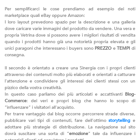
Per semplificarci le cose prendiamo ad esempio dei noti
marketplace quali eBay oppure Amazon:
I loro layout prevedono spazio per la descrizione e una galleria
dove caricare varie immagini del prodotto da vendere. Una vera e
propria Vetrina dove si possono avere i migliori risultati di vendita
quando i prodotti hanno già una notorietà propria elevata e gli
unici paragoni che interessano i buyers sono
PREZZO
e
TEMPI
di
consegna.
Il secondo è orientato a creare una Sinergia con i propri clienti
attraverso dei contenuti molto più elaborati e orientati a catturare
l'attenzione e condividere gli interessi dei clienti stessi con un
pizzico della vostra creatività.
In questo caso parliamo dei più articolati e accattivanti
Blog-
Commerce
: dei veri e propri blog che hanno lo scopo di
“influenzare” i visitatori all'acquisto.
Per trarre vantaggio dal blog occorre percorrere strade diverse,
pubblicare vari tipi di contenuti, fare dell'ottimo
storytelling
e
adottare più strategie di distribuzione. La navigazione sul sito
dovrà suscitare una sorta di “
emozione
” tale da influenzare i