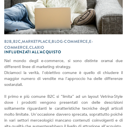
B2B,B2C,MARKETPLACE,BLOG-COMMERCE,E-
COMMERCE,CLAXIO
INFLUENZATI ALL'ACQUISTO
Nel mondo degli e-commerce, si sono distinte oramai due
differenti linee di marketing strategy.
Diciamoci la verità, l'obiettivo comune è quello di chiudere il
maggior numero di vendite ma l'approccio ha delle differenze
sostanziali.
Il primo e più comune B2C si “limita” ad un layout Vetrina-Style
dove i prodotti vengono presentati con delle descrizioni
solitamente riguardanti le caratteristiche tecniche degli articoli
molto limitate. Un'occasione davvero sprecata, soprattutto poiché
in vari settori merceologici mancano contenuti coinvolgenti e di
alta qualità che aumenterebbero il livello di attrazione all'acquisto.