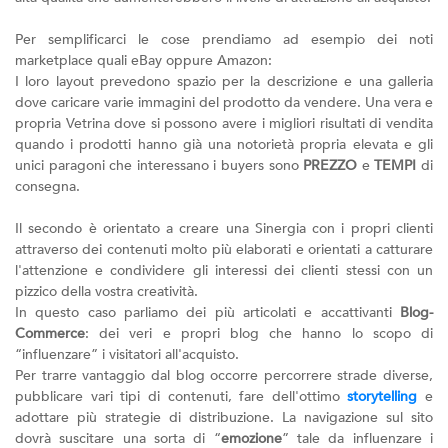
Per semplificarci le cose prendiamo ad esempio dei noti
marketplace quali eBay oppure Amazon:
I loro layout prevedono spazio per la descrizione e una galleria
dove caricare varie immagini del prodotto da vendere. Una vera e
propria Vetrina dove si possono avere i migliori risultati di vendita
quando i prodotti hanno già una notorietà propria elevata e gli
unici paragoni che interessano i buyers sono
PREZZO
e
TEMPI
di
consegna.
Il secondo è orientato a creare una Sinergia con i propri clienti
attraverso dei contenuti molto più elaborati e orientati a catturare
l'attenzione e condividere gli interessi dei clienti stessi con un
pizzico della vostra creatività.
In questo caso parliamo dei più articolati e accattivanti
Blog-
Commerce
: dei veri e propri blog che hanno lo scopo di
“influenzare” i visitatori all'acquisto.
Per trarre vantaggio dal blog occorre percorrere strade diverse,
pubblicare vari tipi di contenuti, fare dell'ottimo
storytelling
e
adottare più strategie di distribuzione. La navigazione sul sito
dovrà suscitare una sorta di “
emozione
” tale da influenzare i