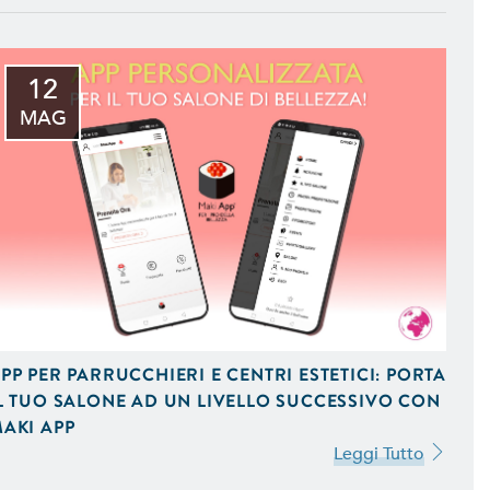
12
MAG
 iOS e Android Uniche del
 Vendita On-Line,
 Ottimizzati per Smartphone
PP PER PARRUCCHIERI E CENTRI ESTETICI: PORTA
L TUO SALONE AD UN LIVELLO SUCCESSIVO CON
AKI APP
Leggi Tutto
mizzati per il Mobile e