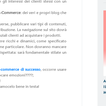
 gli interessi dei clienti stessi con un
g-Commerce
: dei veri e propri blog che
rse, pubblicare vari tipi di contenuti,
ribuzione. La navigazione sul sito dovrà
ziali clienti ad acquistare i prodotti.
APP IOS / ANDROID
e ricchi e dinamici, come specificato
Realizziamo Applicazioni Native per
zione particolare. Non dovranno mancare
Design e Funzionalità
ispettata: sarà fondamentale stilate un
E-COMMERCE
-commerce di successo
, occorre usare
Proponiamo Soluzioni Custom per la
vocare emozioni????;
Realizziamo E-Commerce di Qualità
A
!
e Tablet
I
iamocelo bene in testa!
M
SITI WEB
Realizzazione Siti Web Dinamici, Otti