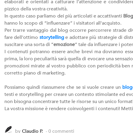
elaborati e orientati a catturare l'attenzione e condividere
pizzico della vostra creatività.
In questo caso parliamo dei più articolati e accattivanti
Blo
hanno lo scopo di “influenzare” i visitatori all'acquisto.
Per trarre vantaggio dal blog occorre percorrere strade dive
fare dell'ottimo
storytelling
e adottare più strategie di dist
suscitare una sorta di “
emozione
” tale da influenzare i poten
I contenuti potranno essere anche brevi ma dovranno esser
prima, la loro peculiarità sarà quella di evocare una sensa
promozioni mirate al vostro pubblico con periodicità ben r
corretto piano di marketing.
Possiamo quindi riassumere che se si vuole creare un
blog
testi e storytelling per creare un contesto stimolante ed e
non bisogna concentrare tutte le risorse su un unico format
La vostra missione è rendere coinvolgenti i contenuti! Mett
by
Claudio P.
- 0 commenti