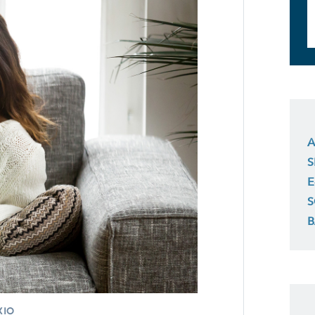
A
S
E
S
B
XIO