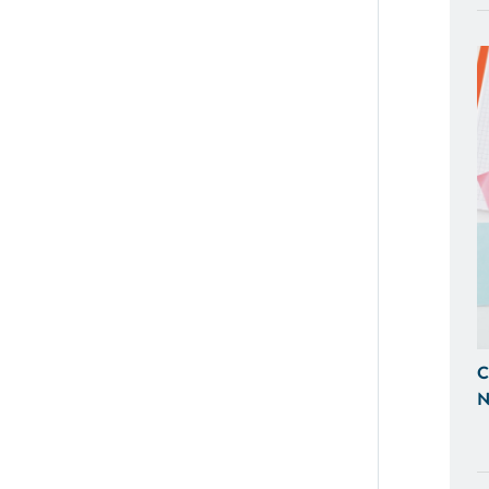
Visibili sui Motori di Ricerca
BACK OFFICE E GESTIONALI
Ti Aiutiamo a Controllare l'Andamen
Tempo Reale, Realizzazando Back-Of
su Misura.
GESTIONE SOCIAL
Ci Occupiamo di Social Media Mark
le tue Campagne ADS Facebook, In
SEO & SEM
C
Possiamo Indicizzare e Posizionare i
N
Ricerca, in Prima Pagina di Google.