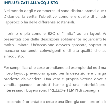
INFLUENZATI ALL'ACQUISTO
Nel mondo degli e-commerce, si sono distinte oramai due dif
Diciamoci la verità, l'obiettivo comune è quello di chi
l'approccio ha delle differenze sostanziali.
Il primo e più comune B2C si “limita” ad un layout Ve
presentati con delle descrizioni solitamente riguardanti le 
molto limitate. Un'occasione davvero sprecata, soprattutt
mancano contenuti coinvolgenti e di alta qualità che au
all'acquisto.
Per semplificarci le cose prendiamo ad esempio dei noti m
I loro layout prevedono spazio per la descrizione e una ga
prodotto da vendere. Una vera e propria Vetrina dove si 
vendita quando i prodotti hanno già una notorietà prop
interessano i buyers sono
PREZZO
e
TEMPI
di consegna.
Il secondo è orientato a creare una Sinergia con i propri cl