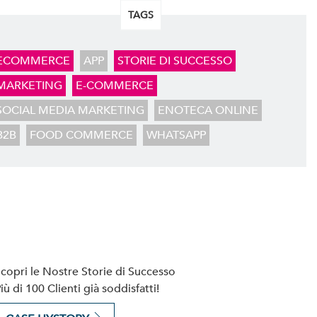
TAGS
ECOMMERCE
APP
STORIE DI SUCCESSO
MARKETING
E-COMMERCE
SOCIAL MEDIA MARKETING
ENOTECA ONLINE
B2B
FOOD COMMERCE
WHATSAPP
copri le Nostre Storie di Successo
iù di 100 Clienti già soddisfatti!