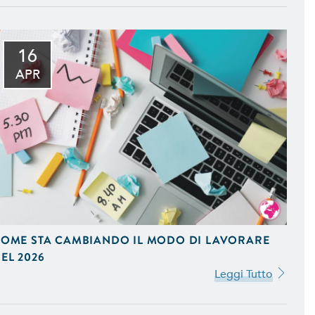
16
to della Tua Azienda, in
APR
fice e Programmi Gestionali
eting. Ideiamo e Gestiamo
stagram e Google AdWords.
OME STA CAMBIANDO IL MODO DI LAVORARE
l Tuo Sito Web sui Motori di
EL 2026
 Scopri Come
Leggi Tutto