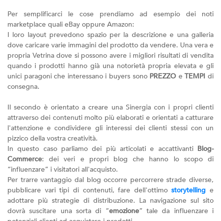
Per semplificarci le cose prendiamo ad esempio dei noti
marketplace quali eBay oppure Amazon:
I loro layout prevedono spazio per la descrizione e una galleria
dove caricare varie immagini del prodotto da vendere. Una vera e
propria Vetrina dove si possono avere i migliori risultati di vendita
quando i prodotti hanno già una notorietà propria elevata e gli
unici paragoni che interessano i buyers sono
PREZZO
e
TEMPI
di
consegna.
Il secondo è orientato a creare una Sinergia con i propri clienti
attraverso dei contenuti molto più elaborati e orientati a catturare
l'attenzione e condividere gli interessi dei clienti stessi con un
pizzico della vostra creatività.
In questo caso parliamo dei più articolati e accattivanti
Blog-
Commerce
: dei veri e propri blog che hanno lo scopo di
“influenzare” i visitatori all'acquisto.
Per trarre vantaggio dal blog occorre percorrere strade diverse,
pubblicare vari tipi di contenuti, fare dell'ottimo
storytelling
e
adottare più strategie di distribuzione. La navigazione sul sito
dovrà suscitare una sorta di “
emozione
” tale da influenzare i