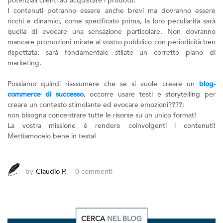
potenziali clienti ad acquistare i prodotti.
I contenuti potranno essere anche brevi ma dovranno essere
ricchi e dinamici, come specificato prima, la loro peculiarità sarà
quella di evocare una sensazione particolare. Non dovranno
mancare promozioni mirate al vostro pubblico con periodicità ben
rispettata: sarà fondamentale stilate un corretto piano di
marketing.
Possiamo quindi riassumere che se si vuole creare un
blog-
commerce di successo
, occorre usare testi e storytelling per
creare un contesto stimolante ed evocare emozioni????;
non bisogna concentrare tutte le risorse su un unico format!
La vostra missione è rendere coinvolgenti i contenuti!
Mettiamocelo bene in testa!
by
Claudio P.
- 0 commenti
CERCA
NEL BLOG