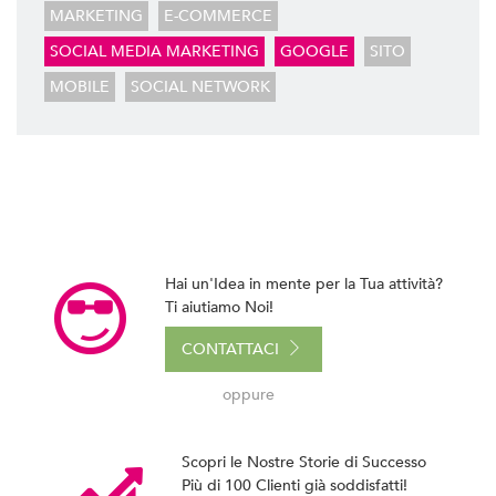
BACK OFFICE E GESTIONALI
MARKETING
E-COMMERCE
Ti Aiutiamo a Controllare l'Andamento della Tua
SOCIAL MEDIA MARKETING
GOOGLE
SITO
Azienda, in Tempo Reale, Realizzazando Back-Office e
Programmi Gestionali su Misura.
MOBILE
SOCIAL NETWORK
GESTIONE SOCIAL
Ci Occupiamo di Social Media Marketing. Ideiamo e
Gestiamo le tue Campagne ADS Facebook, Instagram
e Google AdWords.
SEO & SEM
Possiamo Indicizzare e Posizionare il Tuo Sito Web sui
Hai un'Idea in mente per la Tua attività?
Motori di Ricerca, in Prima Pagina di Google. Scopri
Ti aiutiamo Noi!
Come
CONTATTACI
oppure
Scopri le Nostre Storie di Successo
Più di 100 Clienti già soddisfatti!