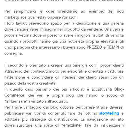
Per semplificarci le cose prendiamo ad esempio dei noti
marketplace quali eBay oppure Amazon:
I loro layout prevedono spazio per la descrizione e una galleria
dove caricare varie immagini del prodotto da vendere. Una vera e
propria Vetrina dove si possono avere i migliori risultati di vendita
quando i prodotti hanno già una notorietà propria elevata e gli
unici paragoni che interessano i buyers sono
PREZZO
e
TEMPI
di
consegna.
Il secondo è orientato a creare una Sinergia con i propri clienti
attraverso dei contenuti molto più elaborati e orientati a catturare
l'attenzione e condividere gli interessi dei clienti stessi con un
pizzico della vostra creatività.
In questo caso parliamo dei più articolati e accattivanti
Blog-
Commerce
: dei veri e propri blog che hanno lo scopo di
“influenzare” i visitatori all'acquisto.
Per trarre vantaggio dal blog occorre percorrere strade diverse,
pubblicare vari tipi di contenuti, fare dell'ottimo
storytelling
e
adottare più strategie di distribuzione. La navigazione sul sito
dovrà suscitare una sorta di “
emozione
” tale da influenzare i