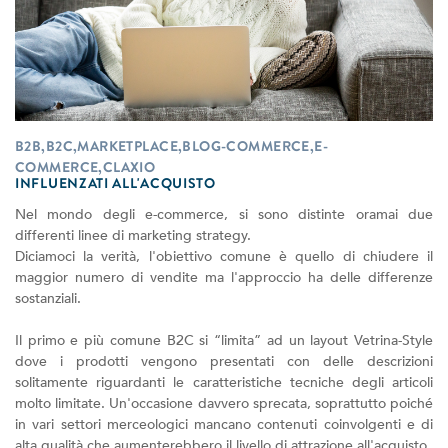
B2B,B2C,MARKETPLACE,BLOG-COMMERCE,E-
COMMERCE,CLAXIO
INFLUENZATI ALL'ACQUISTO
Nel mondo degli e-commerce, si sono distinte oramai due
differenti linee di marketing strategy.
Diciamoci la verità, l'obiettivo comune è quello di chiudere il
maggior numero di vendite ma l'approccio ha delle differenze
sostanziali.
Il primo e più comune B2C si “limita” ad un layout Vetrina-Style
dove i prodotti vengono presentati con delle descrizioni
solitamente riguardanti le caratteristiche tecniche degli articoli
molto limitate. Un'occasione davvero sprecata, soprattutto poiché
in vari settori merceologici mancano contenuti coinvolgenti e di
alta qualità che aumenterebbero il livello di attrazione all'acquisto.