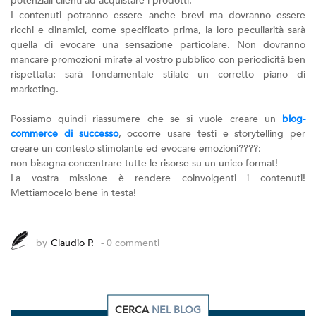
potenziali clienti ad acquistare i prodotti.
I contenuti potranno essere anche brevi ma dovranno essere
ricchi e dinamici, come specificato prima, la loro peculiarità sarà
quella di evocare una sensazione particolare. Non dovranno
mancare promozioni mirate al vostro pubblico con periodicità ben
rispettata: sarà fondamentale stilate un corretto piano di
marketing.
Possiamo quindi riassumere che se si vuole creare un
blog-
commerce di successo
, occorre usare testi e storytelling per
creare un contesto stimolante ed evocare emozioni????;
non bisogna concentrare tutte le risorse su un unico format!
La vostra missione è rendere coinvolgenti i contenuti!
Mettiamocelo bene in testa!
by
Claudio P.
- 0 commenti
CERCA
NEL BLOG