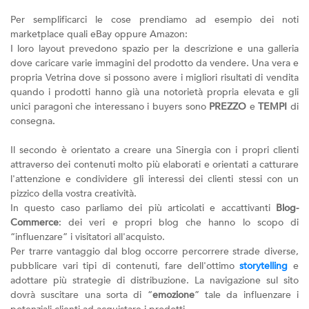
Per semplificarci le cose prendiamo ad esempio dei noti
marketplace quali eBay oppure Amazon:
I loro layout prevedono spazio per la descrizione e una galleria
dove caricare varie immagini del prodotto da vendere. Una vera e
propria Vetrina dove si possono avere i migliori risultati di vendita
quando i prodotti hanno già una notorietà propria elevata e gli
unici paragoni che interessano i buyers sono
PREZZO
e
TEMPI
di
consegna.
Il secondo è orientato a creare una Sinergia con i propri clienti
attraverso dei contenuti molto più elaborati e orientati a catturare
l'attenzione e condividere gli interessi dei clienti stessi con un
pizzico della vostra creatività.
In questo caso parliamo dei più articolati e accattivanti
Blog-
Commerce
: dei veri e propri blog che hanno lo scopo di
“influenzare” i visitatori all'acquisto.
Per trarre vantaggio dal blog occorre percorrere strade diverse,
pubblicare vari tipi di contenuti, fare dell'ottimo
storytelling
e
adottare più strategie di distribuzione. La navigazione sul sito
dovrà suscitare una sorta di “
emozione
” tale da influenzare i