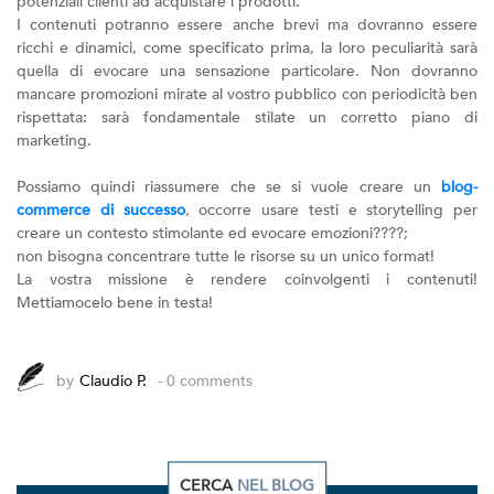
potenziali clienti ad acquistare i prodotti.
I contenuti potranno essere anche brevi ma dovranno essere
ricchi e dinamici, come specificato prima, la loro peculiarità sarà
quella di evocare una sensazione particolare. Non dovranno
mancare promozioni mirate al vostro pubblico con periodicità ben
rispettata: sarà fondamentale stilate un corretto piano di
marketing.
Possiamo quindi riassumere che se si vuole creare un
blog-
commerce di successo
, occorre usare testi e storytelling per
creare un contesto stimolante ed evocare emozioni????;
non bisogna concentrare tutte le risorse su un unico format!
La vostra missione è rendere coinvolgenti i contenuti!
Mettiamocelo bene in testa!
by
Claudio P.
- 0 comments
CERCA
NEL BLOG