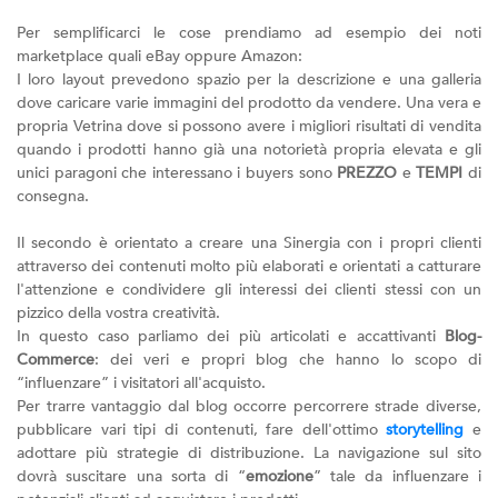
Per semplificarci le cose prendiamo ad esempio dei noti
marketplace quali eBay oppure Amazon:
I loro layout prevedono spazio per la descrizione e una galleria
dove caricare varie immagini del prodotto da vendere. Una vera e
propria Vetrina dove si possono avere i migliori risultati di vendita
quando i prodotti hanno già una notorietà propria elevata e gli
unici paragoni che interessano i buyers sono
PREZZO
e
TEMPI
di
consegna.
Il secondo è orientato a creare una Sinergia con i propri clienti
attraverso dei contenuti molto più elaborati e orientati a catturare
l'attenzione e condividere gli interessi dei clienti stessi con un
pizzico della vostra creatività.
In questo caso parliamo dei più articolati e accattivanti
Blog-
Commerce
: dei veri e propri blog che hanno lo scopo di
“influenzare” i visitatori all'acquisto.
Per trarre vantaggio dal blog occorre percorrere strade diverse,
pubblicare vari tipi di contenuti, fare dell'ottimo
storytelling
e
adottare più strategie di distribuzione. La navigazione sul sito
dovrà suscitare una sorta di “
emozione
” tale da influenzare i