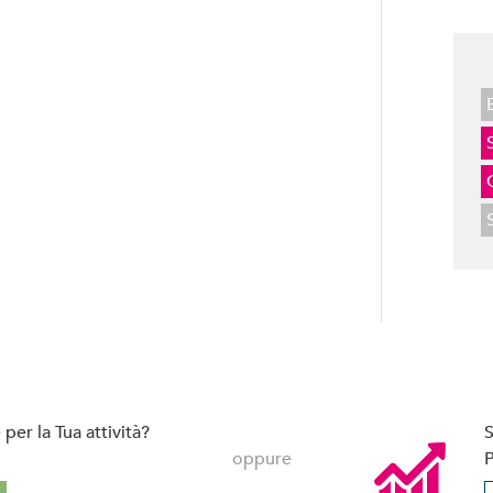
per la Tua attività?
S
oppure
P