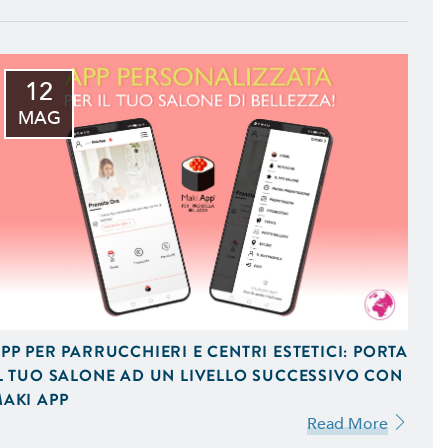
12
MAG
 iOS e Android Uniche del
 Vendita On-Line,
 Ottimizzati per Smartphone
PP PER PARRUCCHIERI E CENTRI ESTETICI: PORTA
L TUO SALONE AD UN LIVELLO SUCCESSIVO CON
AKI APP
mizzati per il Mobile e
Read More