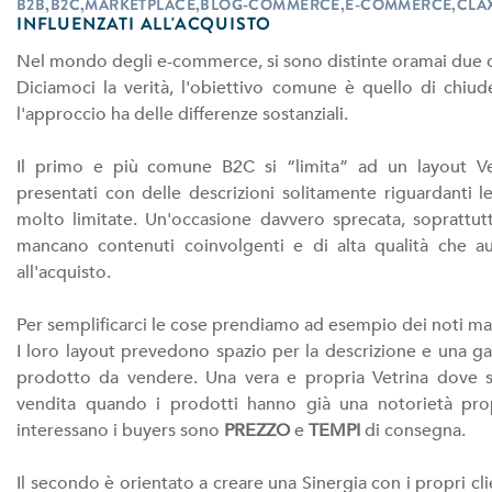
B2B,B2C,MARKETPLACE,BLOG-COMMERCE,E-COMMERCE,CLA
INFLUENZATI ALL'ACQUISTO
Nel mondo degli e-commerce, si sono distinte oramai due dif
Diciamoci la verità, l'obiettivo comune è quello di chi
l'approccio ha delle differenze sostanziali.
Il primo e più comune B2C si “limita” ad un layout Ve
presentati con delle descrizioni solitamente riguardanti le 
molto limitate. Un'occasione davvero sprecata, soprattutt
mancano contenuti coinvolgenti e di alta qualità che au
all'acquisto.
Per semplificarci le cose prendiamo ad esempio dei noti m
I loro layout prevedono spazio per la descrizione e una ga
prodotto da vendere. Una vera e propria Vetrina dove si 
vendita quando i prodotti hanno già una notorietà prop
interessano i buyers sono
PREZZO
e
TEMPI
di consegna.
Il secondo è orientato a creare una Sinergia con i propri cl