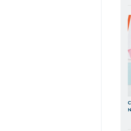
BACK OFFICE E GESTIONALI
Ti Aiutiamo a Controllare l'Andamen
Tempo Reale, Realizzazando Back-Of
su Misura.
GESTIONE SOCIAL
Ci Occupiamo di Social Media Mark
le tue Campagne ADS Facebook, In
SEO & SEM
Possiamo Indicizzare e Posizionare i
C
Ricerca, in Prima Pagina di Google.
N