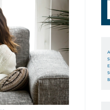
A
S
E
S
B