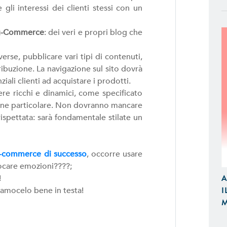
 gli interessi dei clienti stessi con un
g-Commerce
: dei veri e propri blog che
rse, pubblicare vari tipi di contenuti,
ribuzione. La navigazione sul sito dovrà
APP IOS / ANDROID
ziali clienti ad acquistare i prodotti.
Realizziamo Applicazioni Native per
e ricchi e dinamici, come specificato
Design e Funzionalità
zione particolare. Non dovranno mancare
ispettata: sarà fondamentale stilate un
E-COMMERCE
Proponiamo Soluzioni Custom per la
-commerce di successo
, occorre usare
Realizziamo E-Commerce di Qualità
vocare emozioni????;
e Tablet
A
!
I
iamocelo bene in testa!
SITI WEB
M
Realizzazione Siti Web Dinamici, Otti
Visibili sui Motori di Ricerca