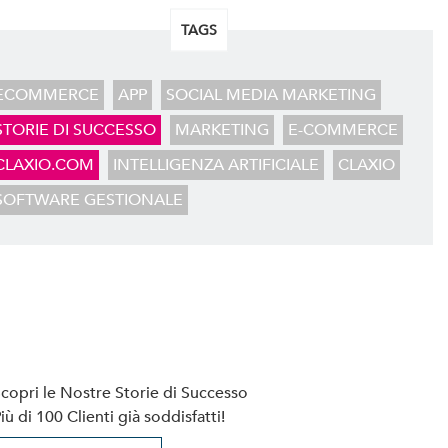
TAGS
ECOMMERCE
APP
SOCIAL MEDIA MARKETING
STORIE DI SUCCESSO
MARKETING
E-COMMERCE
CLAXIO.COM
INTELLIGENZA ARTIFICIALE
CLAXIO
SOFTWARE GESTIONALE
copri le Nostre Storie di Successo
iù di 100 Clienti già soddisfatti!