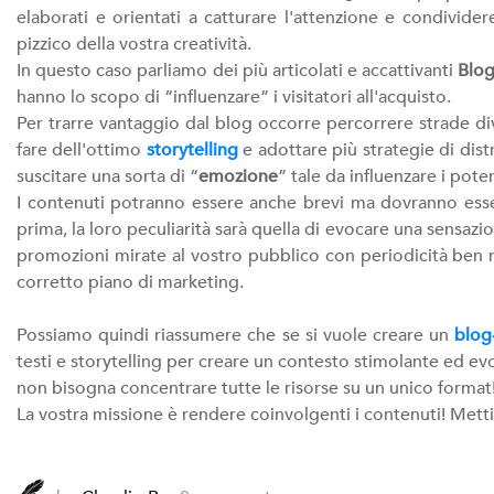
elaborati e orientati a catturare l'attenzione e condividere
pizzico della vostra creatività.
In questo caso parliamo dei più articolati e accattivanti
Blo
hanno lo scopo di “influenzare” i visitatori all'acquisto.
Per trarre vantaggio dal blog occorre percorrere strade dive
fare dell'ottimo
storytelling
e adottare più strategie di dist
suscitare una sorta di “
emozione
” tale da influenzare i poten
I contenuti potranno essere anche brevi ma dovranno esser
prima, la loro peculiarità sarà quella di evocare una sensa
promozioni mirate al vostro pubblico con periodicità ben r
corretto piano di marketing.
Possiamo quindi riassumere che se si vuole creare un
blog
testi e storytelling per creare un contesto stimolante ed e
non bisogna concentrare tutte le risorse su un unico format
La vostra missione è rendere coinvolgenti i contenuti! Mett