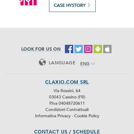
CASE HYSTORY
LOOK FOR US ON
LANGUAGE
ENG
ITA
CLAXIO.COM SRL
Via Rossini, 64
03043 Cassino (FR)
P.Iva 04048720611
Condizioni Contrattuali
Informativa Privacy
-
Cookie Policy
CONTACT US / SCHEDULE