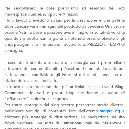
Per semplificarci le cose prendiamo ad esempio dei noti
marketplace quali eBay oppure Amazon:
I loro layout prevedono spazio per la descrizione e una galleria
dove caricare varie immagini del prodotto da vendere. Una vera e
propria Vetrina dove si possono avere i migliori risultati di vendita
quando i prodotti hanno già una notorietà propria elevata e gli
unici paragoni che interessano i buyers sono
PREZZO
e
TEMPI
di
consegna.
Il secondo è orientato a creare una Sinergia con i propri clienti
attraverso dei contenuti molto più elaborati e orientati a catturare
l'attenzione e condividere gli interessi dei clienti stessi con un
pizzico della vostra creatività.
In questo caso parliamo dei più articolati e accattivanti
Blog-
Commerce
: dei veri e propri blog che hanno lo scopo di
“influenzare” i visitatori all'acquisto.
Per trarre vantaggio dal blog occorre percorrere strade diverse,
pubblicare vari tipi di contenuti, fare dell'ottimo
storytelling
e
adottare più strategie di distribuzione. La navigazione sul sito
dovrà suscitare una sorta di “
emozione
” tale da influenzare i