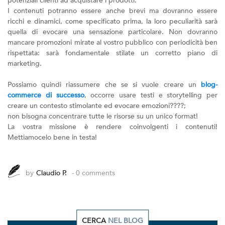
potenziali clienti ad acquistare i prodotti.
I contenuti potranno essere anche brevi ma dovranno essere
ricchi e dinamici, come specificato prima, la loro peculiarità sarà
quella di evocare una sensazione particolare. Non dovranno
mancare promozioni mirate al vostro pubblico con periodicità ben
rispettata: sarà fondamentale stilate un corretto piano di
marketing.
Possiamo quindi riassumere che se si vuole creare un
blog-
commerce di successo
, occorre usare testi e storytelling per
creare un contesto stimolante ed evocare emozioni????;
non bisogna concentrare tutte le risorse su un unico format!
La vostra missione è rendere coinvolgenti i contenuti!
Mettiamocelo bene in testa!
by
Claudio P.
- 0 comments
CERCA
NEL BLOG