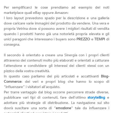
Per semplificarci le cose prendiamo ad esempio dei noti
marketplace quali eBay oppure Amazon:
I loro layout prevedono spazio per la descrizione e una galleria
dove caricare varie immagini del prodotto da vendere. Una vera e
propria Vetrina dove si possono avere i migliori risultati di vendita
quando i prodotti hanno già una notorietà propria elevata e gli
unici paragoni che interessano i buyers sono
PREZZO
e
TEMPI
di
consegna.
Il secondo è orientato a creare una Sinergia con i propri clienti
attraverso dei contenuti molto più elaborati e orientati a catturare
l'attenzione e condividere gli interessi dei clienti stessi con un
pizzico della vostra creatività.
In questo caso parliamo dei più articolati e accattivanti
Blog-
Commerce
: dei veri e propri blog che hanno lo scopo di
“influenzare” i visitatori all'acquisto.
Per trarre vantaggio dal blog occorre percorrere strade diverse,
pubblicare vari tipi di contenuti, fare dell'ottimo
storytelling
e
adottare più strategie di distribuzione. La navigazione sul sito
dovrà suscitare una sorta di “
emozione
” tale da influenzare i