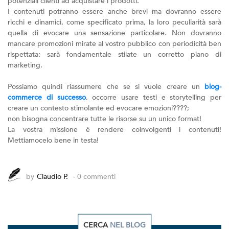
potenziali clienti ad acquistare i prodotti.
I contenuti potranno essere anche brevi ma dovranno essere
ricchi e dinamici, come specificato prima, la loro peculiarità sarà
quella di evocare una sensazione particolare. Non dovranno
mancare promozioni mirate al vostro pubblico con periodicità ben
rispettata: sarà fondamentale stilate un corretto piano di
marketing.
Possiamo quindi riassumere che se si vuole creare un
blog-
commerce di successo
, occorre usare testi e storytelling per
creare un contesto stimolante ed evocare emozioni????;
non bisogna concentrare tutte le risorse su un unico format!
La vostra missione è rendere coinvolgenti i contenuti!
Mettiamocelo bene in testa!
by
Claudio P.
- 0 commenti
CERCA
NEL BLOG