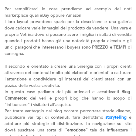
Per semplificarci le cose prendiamo ad esempio dei noti
marketplace quali eBay oppure Amazon:
I loro layout prevedono spazio per la descrizione e una galleria
dove caricare varie immagini del prodotto da vendere. Una vera e
propria Vetrina dove si possono avere i migliori risultati di vendita
quando i prodotti hanno già una notorietà propria elevata e gli
unici paragoni che interessano i buyers sono
PREZZO
e
TEMPI
di
consegna.
Il secondo è orientato a creare una Sinergia con i propri clienti
attraverso dei contenuti molto più elaborati e orientati a catturare
l'attenzione e condividere gli interessi dei clienti stessi con un
pizzico della vostra creatività.
In questo caso parliamo dei più articolati e accattivanti
Blog-
Commerce
: dei veri e propri blog che hanno lo scopo di
“influenzare” i visitatori all'acquisto.
Per trarre vantaggio dal blog occorre percorrere strade diverse,
pubblicare vari tipi di contenuti, fare dell'ottimo
storytelling
e
adottare più strategie di distribuzione. La navigazione sul sito
dovrà suscitare una sorta di “
emozione
” tale da influenzare i