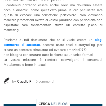
potenziali clienti ad acquistare i prodotti.
I contenuti potranno essere anche brevi ma dovranno essere
ricchi e dinamici, come specificato prima, la loro peculiarità sarà
quella di evocare una sensazione particolare. Non dovranno
mancare promozioni mirate al vostro pubblico con periodicità ben
rispettata: sarà fondamentale stilate un corretto piano di
marketing.
Possiamo quindi riassumere che se si vuole creare un
blog-
commerce di successo
, occorre usare testi e storytelling per
creare un contesto stimolante ed evocare emozioni????;
non bisogna concentrare tutte le risorse su un unico format!
La vostra missione è rendere coinvolgenti i contenuti!
Mettiamocelo bene in testa!
by
Claudio P.
- 0 commenti
CERCA
NEL BLOG