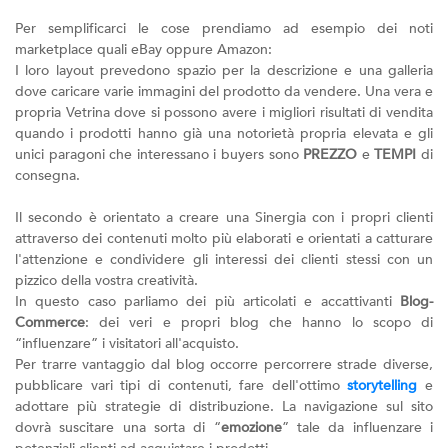
Per semplificarci le cose prendiamo ad esempio dei noti
marketplace quali eBay oppure Amazon:
I loro layout prevedono spazio per la descrizione e una galleria
dove caricare varie immagini del prodotto da vendere. Una vera e
propria Vetrina dove si possono avere i migliori risultati di vendita
quando i prodotti hanno già una notorietà propria elevata e gli
unici paragoni che interessano i buyers sono
PREZZO
e
TEMPI
di
consegna.
Il secondo è orientato a creare una Sinergia con i propri clienti
attraverso dei contenuti molto più elaborati e orientati a catturare
l'attenzione e condividere gli interessi dei clienti stessi con un
pizzico della vostra creatività.
In questo caso parliamo dei più articolati e accattivanti
Blog-
Commerce
: dei veri e propri blog che hanno lo scopo di
“influenzare” i visitatori all'acquisto.
Per trarre vantaggio dal blog occorre percorrere strade diverse,
pubblicare vari tipi di contenuti, fare dell'ottimo
storytelling
e
adottare più strategie di distribuzione. La navigazione sul sito
dovrà suscitare una sorta di “
emozione
” tale da influenzare i