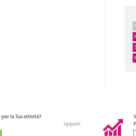
per la Tua attività?
S
oppure
P