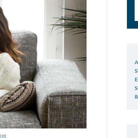
A
S
E
S
B
XIO