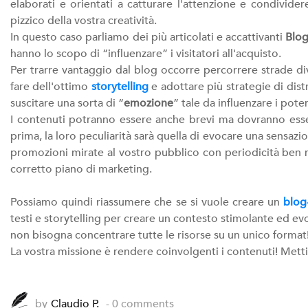
elaborati e orientati a catturare l'attenzione e condividere
pizzico della vostra creatività.
In questo caso parliamo dei più articolati e accattivanti
Blo
hanno lo scopo di “influenzare” i visitatori all'acquisto.
Per trarre vantaggio dal blog occorre percorrere strade dive
fare dell'ottimo
storytelling
e adottare più strategie di dist
suscitare una sorta di “
emozione
” tale da influenzare i poten
I contenuti potranno essere anche brevi ma dovranno esser
prima, la loro peculiarità sarà quella di evocare una sensa
promozioni mirate al vostro pubblico con periodicità ben r
corretto piano di marketing.
Possiamo quindi riassumere che se si vuole creare un
blog
testi e storytelling per creare un contesto stimolante ed e
non bisogna concentrare tutte le risorse su un unico format
La vostra missione è rendere coinvolgenti i contenuti! Mett
by
Claudio P.
- 0 comments