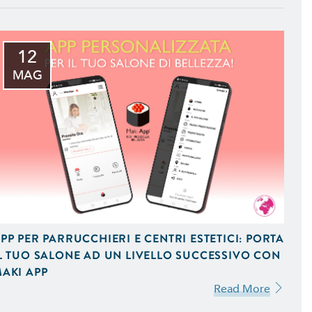
12
MAG
 iOS e Android Uniche del
 Vendita On-Line,
 Ottimizzati per Smartphone
PP PER PARRUCCHIERI E CENTRI ESTETICI: PORTA
L TUO SALONE AD UN LIVELLO SUCCESSIVO CON
AKI APP
Read More
mizzati per il Mobile e