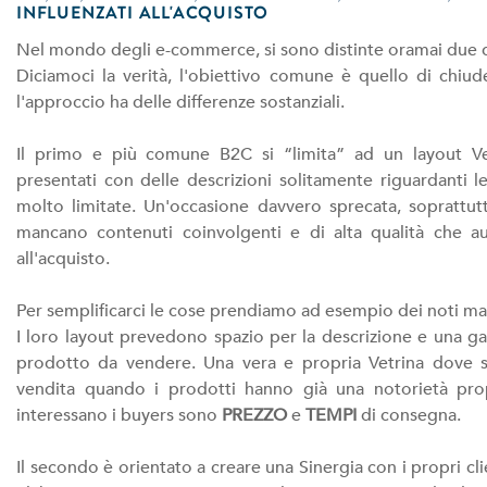
INFLUENZATI ALL'ACQUISTO
Nel mondo degli e-commerce, si sono distinte oramai due dif
Diciamoci la verità, l'obiettivo comune è quello di chi
l'approccio ha delle differenze sostanziali.
Il primo e più comune B2C si “limita” ad un layout Ve
presentati con delle descrizioni solitamente riguardanti le 
molto limitate. Un'occasione davvero sprecata, soprattutt
mancano contenuti coinvolgenti e di alta qualità che au
all'acquisto.
Per semplificarci le cose prendiamo ad esempio dei noti m
I loro layout prevedono spazio per la descrizione e una ga
prodotto da vendere. Una vera e propria Vetrina dove si 
vendita quando i prodotti hanno già una notorietà prop
interessano i buyers sono
PREZZO
e
TEMPI
di consegna.
Il secondo è orientato a creare una Sinergia con i propri cl