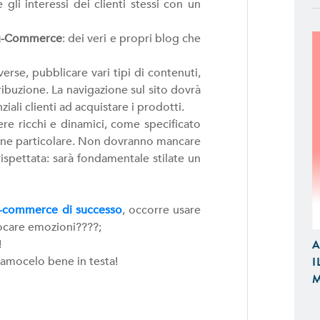
 gli interessi dei clienti stessi con un
g-Commerce
: dei veri e propri blog che
rse, pubblicare vari tipi di contenuti,
ribuzione. La navigazione sul sito dovrà
APP IOS / ANDROID
ziali clienti ad acquistare i prodotti.
Realizziamo Applicazioni Native per
e ricchi e dinamici, come specificato
Design e Funzionalità
zione particolare. Non dovranno mancare
ispettata: sarà fondamentale stilate un
E-COMMERCE
Proponiamo Soluzioni Custom per la
-commerce di successo
, occorre usare
Realizziamo E-Commerce di Qualità
vocare emozioni????;
e Tablet
A
!
I
iamocelo bene in testa!
M
SITI WEB
Realizzazione Siti Web Dinamici, Otti
Visibili sui Motori di Ricerca