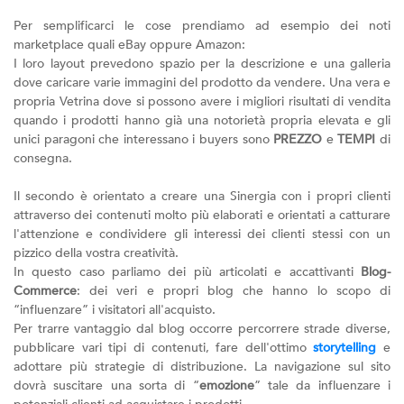
Per semplificarci le cose prendiamo ad esempio dei noti
marketplace quali eBay oppure Amazon:
I loro layout prevedono spazio per la descrizione e una galleria
dove caricare varie immagini del prodotto da vendere. Una vera e
propria Vetrina dove si possono avere i migliori risultati di vendita
quando i prodotti hanno già una notorietà propria elevata e gli
unici paragoni che interessano i buyers sono
PREZZO
e
TEMPI
di
consegna.
Il secondo è orientato a creare una Sinergia con i propri clienti
attraverso dei contenuti molto più elaborati e orientati a catturare
l'attenzione e condividere gli interessi dei clienti stessi con un
pizzico della vostra creatività.
In questo caso parliamo dei più articolati e accattivanti
Blog-
Commerce
: dei veri e propri blog che hanno lo scopo di
“influenzare” i visitatori all'acquisto.
Per trarre vantaggio dal blog occorre percorrere strade diverse,
pubblicare vari tipi di contenuti, fare dell'ottimo
storytelling
e
adottare più strategie di distribuzione. La navigazione sul sito
dovrà suscitare una sorta di “
emozione
” tale da influenzare i