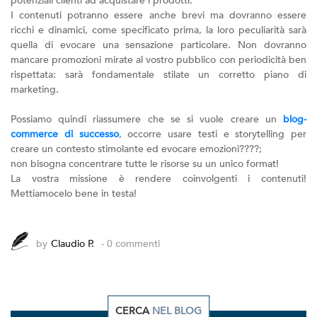
potenziali clienti ad acquistare i prodotti.
I contenuti potranno essere anche brevi ma dovranno essere
ricchi e dinamici, come specificato prima, la loro peculiarità sarà
quella di evocare una sensazione particolare. Non dovranno
mancare promozioni mirate al vostro pubblico con periodicità ben
rispettata: sarà fondamentale stilate un corretto piano di
marketing.
Possiamo quindi riassumere che se si vuole creare un
blog-
commerce di successo
, occorre usare testi e storytelling per
creare un contesto stimolante ed evocare emozioni????;
non bisogna concentrare tutte le risorse su un unico format!
La vostra missione è rendere coinvolgenti i contenuti!
Mettiamocelo bene in testa!
by
Claudio P.
- 0 commenti
CERCA
NEL BLOG