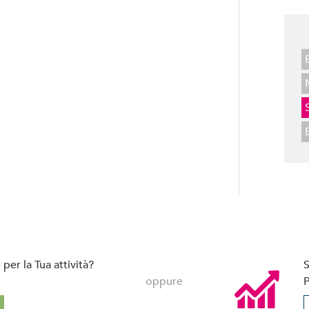
per la Tua attività?
S
oppure
P