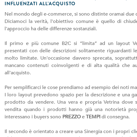
INFLUENZATI ALL'ACQUISTO
Nel mondo degli e-commerce, si sono distinte oramai due dif
Diciamoci la verità, l'obiettivo comune è quello di chi
l'approccio ha delle differenze sostanziali.
Il primo e più comune B2C si “limita” ad un layout Ve
presentati con delle descrizioni solitamente riguardanti le 
molto limitate. Un'occasione davvero sprecata, soprattutt
mancano contenuti coinvolgenti e di alta qualità che au
all'acquisto.
Per semplificarci le cose prendiamo ad esempio dei noti m
I loro layout prevedono spazio per la descrizione e una ga
prodotto da vendere. Una vera e propria Vetrina dove si 
vendita quando i prodotti hanno già una notorietà prop
interessano i buyers sono
PREZZO
e
TEMPI
di consegna.
Il secondo è orientato a creare una Sinergia con i propri cl