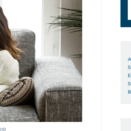
A
S
E
S
B
XIO