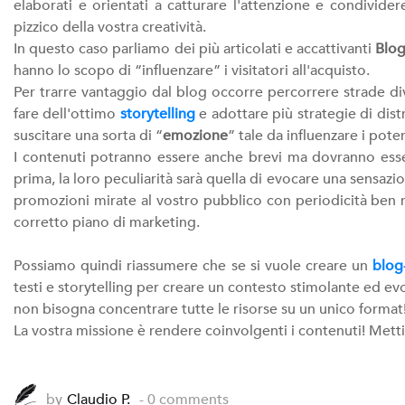
elaborati e orientati a catturare l'attenzione e condividere
pizzico della vostra creatività.
In questo caso parliamo dei più articolati e accattivanti
Blo
hanno lo scopo di “influenzare” i visitatori all'acquisto.
Per trarre vantaggio dal blog occorre percorrere strade dive
fare dell'ottimo
storytelling
e adottare più strategie di dist
suscitare una sorta di “
emozione
” tale da influenzare i poten
I contenuti potranno essere anche brevi ma dovranno esser
prima, la loro peculiarità sarà quella di evocare una sensa
promozioni mirate al vostro pubblico con periodicità ben r
corretto piano di marketing.
Possiamo quindi riassumere che se si vuole creare un
blog
testi e storytelling per creare un contesto stimolante ed e
non bisogna concentrare tutte le risorse su un unico format
La vostra missione è rendere coinvolgenti i contenuti! Mett
by
Claudio P.
- 0 comments