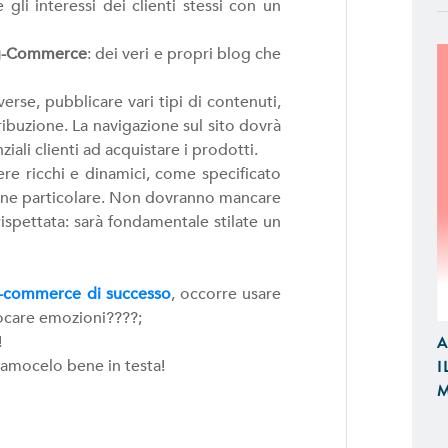
 gli interessi dei clienti stessi con un
g-Commerce
: dei veri e propri blog che
rse, pubblicare vari tipi di contenuti,
ribuzione. La navigazione sul sito dovrà
ziali clienti ad acquistare i prodotti.
APP IOS / ANDROID
e ricchi e dinamici, come specificato
Realizziamo Applicazioni Native per
zione particolare. Non dovranno mancare
Design e Funzionalità
ispettata: sarà fondamentale stilate un
E-COMMERCE
-commerce di successo
, occorre usare
Proponiamo Soluzioni Custom per la
vocare emozioni????;
Realizziamo E-Commerce di Qualità
A
!
e Tablet
I
iamocelo bene in testa!
M
SITI WEB
Realizzazione Siti Web Dinamici, Otti