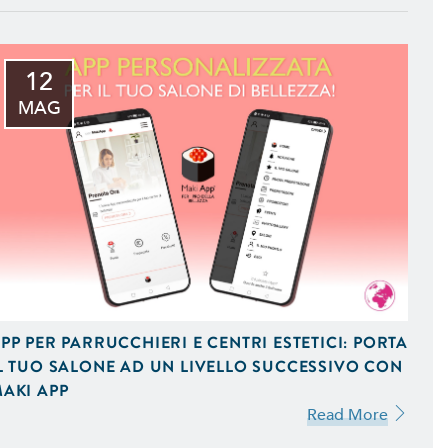
12
MAG
 iOS e Android Uniche del
 Vendita On-Line,
 Ottimizzati per Smartphone
PP PER PARRUCCHIERI E CENTRI ESTETICI: PORTA
L TUO SALONE AD UN LIVELLO SUCCESSIVO CON
AKI APP
Read More
mizzati per il Mobile e