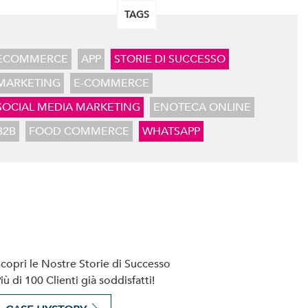
TAGS
ECOMMERCE
APP
STORIE DI SUCCESSO
MARKETING
E-COMMERCE
SOCIAL MEDIA MARKETING
ENOTECA ONLINE
B2B
FOOD COMMERCE
WHATSAPP
copri le Nostre Storie di Successo
iù di 100 Clienti già soddisfatti!