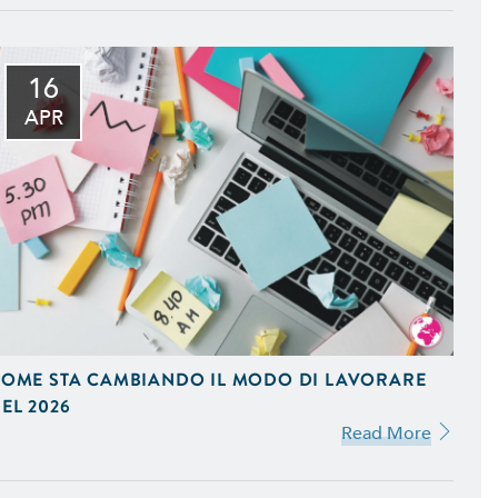
16
to della Tua Azienda, in
APR
fice e Programmi Gestionali
eting. Ideiamo e Gestiamo
stagram e Google AdWords.
OME STA CAMBIANDO IL MODO DI LAVORARE
l Tuo Sito Web sui Motori di
EL 2026
 Scopri Come
Read More