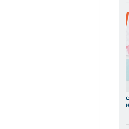
Visibili sui Motori di Ricerca
BACK OFFICE E GESTIONALI
Ti Aiutiamo a Controllare l'Andamen
Tempo Reale, Realizzazando Back-Of
su Misura.
GESTIONE SOCIAL
Ci Occupiamo di Social Media Mark
le tue Campagne ADS Facebook, In
SEO & SEM
C
Possiamo Indicizzare e Posizionare i
N
Ricerca, in Prima Pagina di Google.