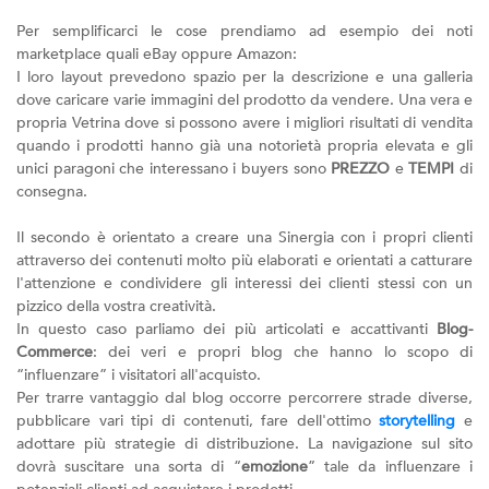
Per semplificarci le cose prendiamo ad esempio dei noti
marketplace quali eBay oppure Amazon:
I loro layout prevedono spazio per la descrizione e una galleria
dove caricare varie immagini del prodotto da vendere. Una vera e
propria Vetrina dove si possono avere i migliori risultati di vendita
quando i prodotti hanno già una notorietà propria elevata e gli
unici paragoni che interessano i buyers sono
PREZZO
e
TEMPI
di
consegna.
Il secondo è orientato a creare una Sinergia con i propri clienti
attraverso dei contenuti molto più elaborati e orientati a catturare
l'attenzione e condividere gli interessi dei clienti stessi con un
pizzico della vostra creatività.
In questo caso parliamo dei più articolati e accattivanti
Blog-
Commerce
: dei veri e propri blog che hanno lo scopo di
“influenzare” i visitatori all'acquisto.
Per trarre vantaggio dal blog occorre percorrere strade diverse,
pubblicare vari tipi di contenuti, fare dell'ottimo
storytelling
e
adottare più strategie di distribuzione. La navigazione sul sito
dovrà suscitare una sorta di “
emozione
” tale da influenzare i