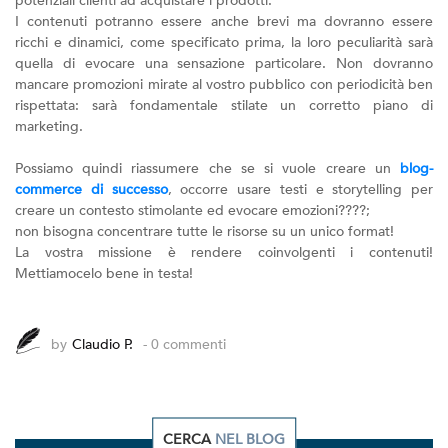
potenziali clienti ad acquistare i prodotti.
I contenuti potranno essere anche brevi ma dovranno essere
ricchi e dinamici, come specificato prima, la loro peculiarità sarà
quella di evocare una sensazione particolare. Non dovranno
mancare promozioni mirate al vostro pubblico con periodicità ben
rispettata: sarà fondamentale stilate un corretto piano di
marketing.
Possiamo quindi riassumere che se si vuole creare un
blog-
commerce di successo
, occorre usare testi e storytelling per
creare un contesto stimolante ed evocare emozioni????;
non bisogna concentrare tutte le risorse su un unico format!
La vostra missione è rendere coinvolgenti i contenuti!
Mettiamocelo bene in testa!
by
Claudio P.
- 0 commenti
CERCA
NEL BLOG