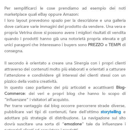
Per semplificarci le cose prendiamo ad esempio dei noti
marketplace quali eBay oppure Amazon:
I loro layout prevedono spazio per la descrizione e una galleria
dove caricare varie immagini del prodotto da vendere. Una vera e
propria Vetrina dove si possono avere i migliori risultati di vendita
quando i prodotti hanno già una notorietà propria elevata e gli
unici paragoni che interessano i buyers sono
PREZZO
e
TEMPI
di
consegna.
Il secondo è orientato a creare una Sinergia con i propri clienti
attraverso dei contenuti molto più elaborati e orientati a catturare
l'attenzione e condividere gli interessi dei clienti stessi con un
pizzico della vostra creatività.
In questo caso parliamo dei più articolati e accattivanti
Blog-
Commerce
: dei veri e propri blog che hanno lo scopo di
“influenzare” i visitatori all'acquisto.
Per trarre vantaggio dal blog occorre percorrere strade diverse,
pubblicare vari tipi di contenuti, fare dell'ottimo
storytelling
e
adottare più strategie di distribuzione. La navigazione sul sito
dovrà suscitare una sorta di “
emozione
” tale da influenzare i