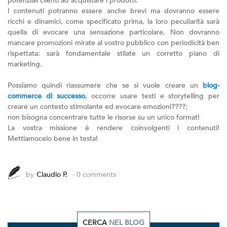
potenziali clienti ad acquistare i prodotti.
I contenuti potranno essere anche brevi ma dovranno essere
ricchi e dinamici, come specificato prima, la loro peculiarità sarà
quella di evocare una sensazione particolare. Non dovranno
mancare promozioni mirate al vostro pubblico con periodicità ben
rispettata: sarà fondamentale stilate un corretto piano di
marketing.
Possiamo quindi riassumere che se si vuole creare un
blog-
commerce di successo
, occorre usare testi e storytelling per
creare un contesto stimolante ed evocare emozioni????;
non bisogna concentrare tutte le risorse su un unico format!
La vostra missione è rendere coinvolgenti i contenuti!
Mettiamocelo bene in testa!
by
Claudio P.
- 0 comments
CERCA
NEL BLOG