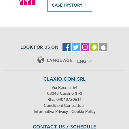
CASE HYSTORY
LOOK FOR US ON
LANGUAGE
ENG
ITA
CLAXIO.COM SRL
Via Rossini, 64
03043 Cassino (FR)
P.Iva 04048720611
Condizioni Contrattuali
Informativa Privacy
-
Cookie Policy
CONTACT US / SCHEDULE