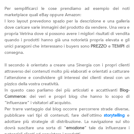
Per semplificarci le cose prendiamo ad esempio dei noti
marketplace quali eBay oppure Amazon:
I loro layout prevedono spazio per la descrizione e una galleria
dove caricare varie immagini del prodotto da vendere. Una vera e
propria Vetrina dove si possono avere i migliori risultati di vendita
quando i prodotti hanno già una notorietà propria elevata e gli
unici paragoni che interessano i buyers sono
PREZZO
e
TEMPI
di
consegna.
Il secondo è orientato a creare una Sinergia con i propri clienti
attraverso dei contenuti molto più elaborati e orientati a catturare
l'attenzione e condividere gli interessi dei clienti stessi con un
pizzico della vostra creatività.
In questo caso parliamo dei più articolati e accattivanti
Blog-
Commerce
: dei veri e propri blog che hanno lo scopo di
“influenzare” i visitatori all'acquisto.
Per trarre vantaggio dal blog occorre percorrere strade diverse,
pubblicare vari tipi di contenuti, fare dell'ottimo
storytelling
e
adottare più strategie di distribuzione. La navigazione sul sito
dovrà suscitare una sorta di “
emozione
” tale da influenzare i