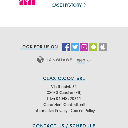
CASE HYSTORY
LOOK FOR US ON
LANGUAGE
ENG
ITA
CLAXIO.COM SRL
Via Rossini, 64
03043 Cassino (FR)
P.Iva 04048720611
Condizioni Contrattuali
Informativa Privacy
-
Cookie Policy
CONTACT US / SCHEDULE