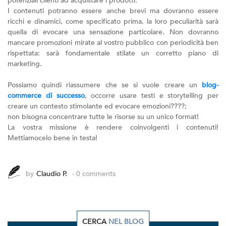
potenziali clienti ad acquistare i prodotti.
I contenuti potranno essere anche brevi ma dovranno essere
ricchi e dinamici, come specificato prima, la loro peculiarità sarà
quella di evocare una sensazione particolare. Non dovranno
mancare promozioni mirate al vostro pubblico con periodicità ben
rispettata: sarà fondamentale stilate un corretto piano di
marketing.
Possiamo quindi riassumere che se si vuole creare un
blog-
commerce di successo
, occorre usare testi e storytelling per
creare un contesto stimolante ed evocare emozioni????;
non bisogna concentrare tutte le risorse su un unico format!
La vostra missione è rendere coinvolgenti i contenuti!
Mettiamocelo bene in testa!
by
Claudio P.
- 0 comments
CERCA
NEL BLOG