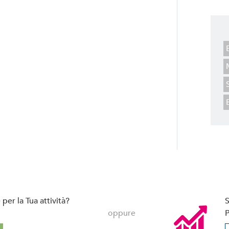
per la Tua attività?
S
oppure
P