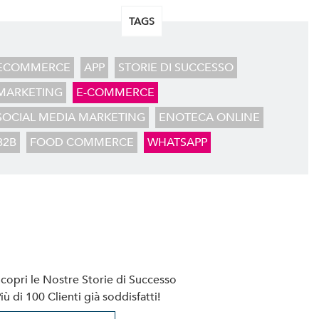
TAGS
ECOMMERCE
APP
STORIE DI SUCCESSO
MARKETING
E-COMMERCE
SOCIAL MEDIA MARKETING
ENOTECA ONLINE
B2B
FOOD COMMERCE
WHATSAPP
copri le Nostre Storie di Successo
iù di 100 Clienti già soddisfatti!