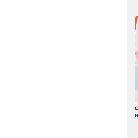
BACK OFFICE E GESTIONALI
Ti Aiutiamo a Controllare l'Andamen
Tempo Reale, Realizzazando Back-Of
su Misura.
GESTIONE SOCIAL
Ci Occupiamo di Social Media Mark
le tue Campagne ADS Facebook, In
SEO & SEM
Possiamo Indicizzare e Posizionare i
C
Ricerca, in Prima Pagina di Google.
N