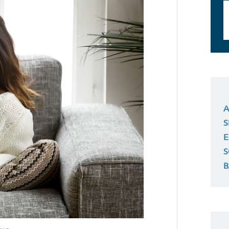
A
S
E
S
B