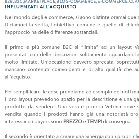
B2B,B2C,MARKETPLACE,BLOG-COMMERCE,E-COMMERCE,CLA
INFLUENZATI ALL'ACQUISTO
Nel mondo degli e-commerce, si sono distinte oramai due dif
Diciamoci la verità, l'obiettivo comune è quello di chi
l'approccio ha delle differenze sostanziali.
Il primo e più comune B2C si “limita” ad un layout Ve
presentati con delle descrizioni solitamente riguardanti le 
molto limitate. Un'occasione davvero sprecata, soprattutt
mancano contenuti coinvolgenti e di alta qualità che au
all'acquisto.
Per semplificarci le cose prendiamo ad esempio dei noti m
I loro layout prevedono spazio per la descrizione e una ga
prodotto da vendere. Una vera e propria Vetrina dove si 
vendita quando i prodotti hanno già una notorietà prop
interessano i buyers sono
PREZZO
e
TEMPI
di consegna.
Il secondo è orientato a creare una Sinergia con i propri cl