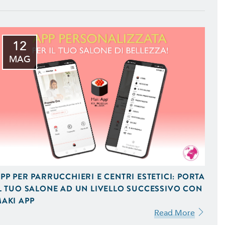
12
MAG
 iOS e Android Uniche del
 Vendita On-Line,
 Ottimizzati per Smartphone
PP PER PARRUCCHIERI E CENTRI ESTETICI: PORTA
L TUO SALONE AD UN LIVELLO SUCCESSIVO CON
AKI APP
mizzati per il Mobile e
Read More