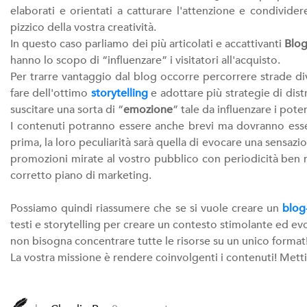
elaborati e orientati a catturare l'attenzione e condividere
pizzico della vostra creatività.
In questo caso parliamo dei più articolati e accattivanti
Blo
hanno lo scopo di “influenzare” i visitatori all'acquisto.
Per trarre vantaggio dal blog occorre percorrere strade dive
fare dell'ottimo
storytelling
e adottare più strategie di dist
suscitare una sorta di “
emozione
” tale da influenzare i poten
I contenuti potranno essere anche brevi ma dovranno esser
prima, la loro peculiarità sarà quella di evocare una sensa
promozioni mirate al vostro pubblico con periodicità ben r
corretto piano di marketing.
Possiamo quindi riassumere che se si vuole creare un
blog
testi e storytelling per creare un contesto stimolante ed e
non bisogna concentrare tutte le risorse su un unico format
La vostra missione è rendere coinvolgenti i contenuti! Mett