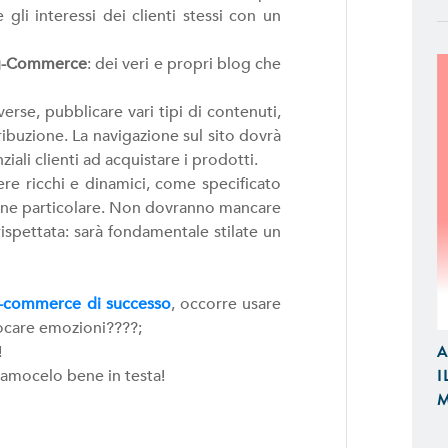
 gli interessi dei clienti stessi con un
g-Commerce
: dei veri e propri blog che
rse, pubblicare vari tipi di contenuti,
ribuzione. La navigazione sul sito dovrà
APP IOS / ANDROID
ziali clienti ad acquistare i prodotti.
Realizziamo Applicazioni Native per
e ricchi e dinamici, come specificato
Design e Funzionalità
zione particolare. Non dovranno mancare
ispettata: sarà fondamentale stilate un
E-COMMERCE
Proponiamo Soluzioni Custom per la
-commerce di successo
, occorre usare
Realizziamo E-Commerce di Qualità
vocare emozioni????;
e Tablet
A
!
I
iamocelo bene in testa!
SITI WEB
M
Realizzazione Siti Web Dinamici, Otti
Visibili sui Motori di Ricerca