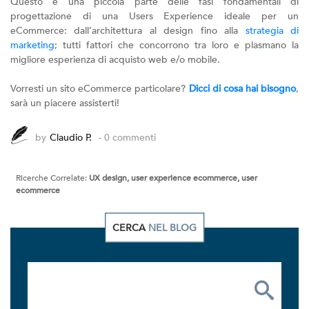
Questo è una piccola parte delle fasi fondamentali di
progettazione di una Users Experience ideale per un
eCommerce: dall’architettura al design fino alla
strategia di
marketing
; tutti fattori che concorrono tra loro e plasmano la
migliore esperienza di acquisto web e/o mobile.
Vorresti un sito eCommerce particolare?
Dicci di cosa hai bisogno
,
sarà un piacere assisterti!
by
Claudio P.
- 0 commenti
Ricerche Correlate:
UX design, user experience ecommerce, user
ecommerce
CERCA
NEL BLOG