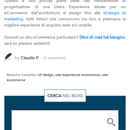
Questo è una piccola parte delle fasi fondamentali di
progettazione di una Users Experience ideale per un
eCommerce: dall’architettura al design fino alla
strategia di
marketing
; tutti fattori che concorrono tra loro e plasmano la
migliore esperienza di acquisto web e/o mobile.
Vorresti un sito eCommerce particolare?
Dicci di cosa hai bisogno
,
sarà un piacere assisterti!
by
Claudio P.
- 0 commenti
Ricerche Correlate:
UX design, user experience ecommerce, user
ecommerce
CERCA
NEL BLOG