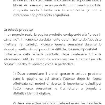
evitare inutili clic aggiuntivi (ricordiamo la regola del Less is
More). Ad esempio, se un prodotto non fosse disponibile,
in questo modo l’utente non lo scoprirebbe (e non si
irriterebbe non potendolo acquistare).
La scheda prodotto
In un negozio reale, la pagina prodotto corrisponde alla “prova in
camerino”, il momento assolutamente determinante dell'acquisto
(mettere nel carrello). Ricreare queste sensazioni durante lo
shopping elettronico di prodotti è difficile,
ma non impossibile!
L’interfaccia della scheda prodotto deve contenere tutte le
informazioni utili, in modo da accompagnare l’utente fino alla
“cassa” Checkout; vediamo come in particolare:
1) Deve comunicare il brand: spesso le schede prodotto
sono le pagine su cui atterra l’utente dopo la ricerca
effettuata sui motori di ricerca. È importante quindi per
l’eCommerce presentarsi e trasmettere la propria e
distintiva identità digitale.
2) Deve avere descrizioni complete ed esaustive. La scheda