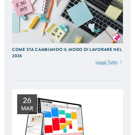
APP IOS / ANDROID
Realizziamo Applicazioni Native per iOS e Android
COME STA CAMBIANDO IL MODO DI LAVORARE NEL
Uniche del Design e Funzionalità
2026
Leggi Tutto
E-COMMERCE
Proponiamo Soluzioni Custom per la Vendita On-Line,
Realizziamo E-Commerce di Qualità Ottimizzati per
Smartphone e Tablet
SITI WEB
26
Realizzazione Siti Web Dinamici, Ottimizzati per il Mobile
MAR
e Visibili sui Motori di Ricerca
BACK OFFICE E GESTIONALI
Ti Aiutiamo a Controllare l'Andamento della Tua
Azienda, in Tempo Reale, Realizzazando Back-Office e