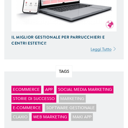
GESTIONE SOCIAL
Ci Occupiamo di Social Media Marketing. Ideiamo e
Gestiamo le tue Campagne ADS Facebook, Instagram
e Google AdWords.
IL MIGLIOR GESTIONALE PER PARRUCCHIERI E
SEO & SEM
CENTRI ESTETICI!
Possiamo Indicizzare e Posizionare il Tuo Sito Web sui
Leggi Tutto
Motori di Ricerca, in Prima Pagina di Google. Scopri
Come
TAGS
ECOMMERCE
APP
SOCIAL MEDIA MARKETING
STORIE DI SUCCESSO
MARKETING
E-COMMERCE
SOFTWARE GESTIONALE
CLAXIO
WEB MARKETING
MAKI APP