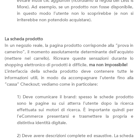
evitare inutili clic aggiuntivi (ricordiamo la regola del Less is
More). Ad esempio, se un prodotto non fosse disponibile,
in questo modo l’utente non lo scoprirebbe (e non si
irriterebbe non potendolo acquistare).
La scheda prodotto
In un negozio reale, la pagina prodotto corrisponde alla “prova in
camerino”, il momento assolutamente determinante dell'acquisto
(mettere nel carrello). Ricreare queste sensazioni durante lo
shopping elettronico di prodotti è difficile,
ma non impossibile!
L’interfaccia della scheda prodotto deve contenere tutte le
informazioni utili, in modo da accompagnare l’utente fino alla
“cassa” Checkout; vediamo come in particolare:
1) Deve comunicare il brand: spesso le schede prodotto
sono le pagine su cui atterra l’utente dopo la ricerca
effettuata sui motori di ricerca. È importante quindi per
l’eCommerce presentarsi e trasmettere la propria e
distintiva identità digitale.
2) Deve avere descrizioni complete ed esaustive. La scheda