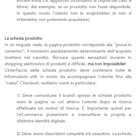
evitare inutili clic aggiuntivi (ricordiamo la regola del Less is
More). Ad esempio, se un prodotto non fosse disponibile,
in questo modo l’utente non lo scoprirebbe (e non si
irriterebbe non potendolo acquistare).
La scheda prodotto
In un negozio reale, la pagina prodotto corrisponde alla “prova in
camerino”, il momento assolutamente determinante dell'acquisto
(mettere nel carrello). Ricreare queste sensazioni durante lo
shopping elettronico di prodotti è difficile,
ma non impossibile!
L’interfaccia della scheda prodotto deve contenere tutte le
informazioni utili, in modo da accompagnare l’utente fino alla
“cassa” Checkout; vediamo come in particolare:
1) Deve comunicare il brand: spesso le schede prodotto
sono le pagine su cui atterra l’utente dopo la ricerca
effettuata sui motori di ricerca. È importante quindi per
l’eCommerce presentarsi e trasmettere la propria e
distintiva identità digitale.
2) Deve avere descrizioni complete ed esaustive. La scheda