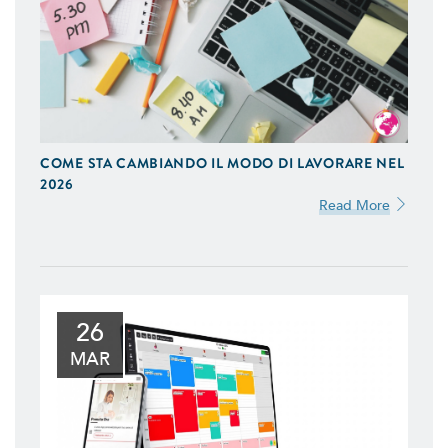
APP IOS / ANDROID
Realizziamo Applicazioni Native per iOS e Android
COME STA CAMBIANDO IL MODO DI LAVORARE NEL
Uniche del Design e Funzionalità
2026
Read More
E-COMMERCE
Proponiamo Soluzioni Custom per la Vendita On-Line,
Realizziamo E-Commerce di Qualità Ottimizzati per
Smartphone e Tablet
SITI WEB
26
Realizzazione Siti Web Dinamici, Ottimizzati per il Mobile
MAR
e Visibili sui Motori di Ricerca
BACK OFFICE E GESTIONALI
Ti Aiutiamo a Controllare l'Andamento della Tua
Azienda, in Tempo Reale, Realizzazando Back-Office e