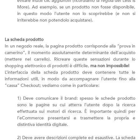
evitare inutili clic aggiuntivi (ricordiamo la regola del Less is
More). Ad esempio, se un prodotto non fosse disponibile,
in questo modo l’utente non lo scoprirebbe (e non si
irriterebbe non potendolo acquistare).
La scheda prodotto
In un negozio reale, la pagina prodotto corrisponde alla “prova in
camerino”, il momento assolutamente determinante dell'acquisto
(mettere nel carrello). Ricreare queste sensazioni durante lo
shopping elettronico di prodotti è difficile,
ma non impossibile!
L’interfaccia della scheda prodotto deve contenere tutte le
informazioni utili, in modo da accompagnare l’utente fino alla
“cassa” Checkout; vediamo come in particolare:
1) Deve comunicare il brand: spesso le schede prodotto
sono le pagine su cui atterra l’utente dopo la ricerca
effettuata sui motori di ricerca. È importante quindi per
l’eCommerce presentarsi e trasmettere la propria e
distintiva identità digitale.
2) Deve avere descrizioni complete ed esaustive. La scheda