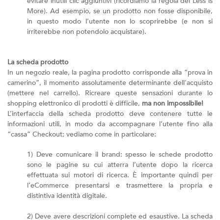
evitare inutili clic aggiuntivi (ricordiamo la regola del Less is
More). Ad esempio, se un prodotto non fosse disponibile,
in questo modo l’utente non lo scoprirebbe (e non si
irriterebbe non potendolo acquistare).
La scheda prodotto
In un negozio reale, la pagina prodotto corrisponde alla “prova in
camerino”, il momento assolutamente determinante dell'acquisto
(mettere nel carrello). Ricreare queste sensazioni durante lo
shopping elettronico di prodotti è difficile,
ma non impossibile!
L’interfaccia della scheda prodotto deve contenere tutte le
informazioni utili, in modo da accompagnare l’utente fino alla
“cassa” Checkout; vediamo come in particolare:
1) Deve comunicare il brand: spesso le schede prodotto
sono le pagine su cui atterra l’utente dopo la ricerca
effettuata sui motori di ricerca. È importante quindi per
l’eCommerce presentarsi e trasmettere la propria e
distintiva identità digitale.
2) Deve avere descrizioni complete ed esaustive. La scheda