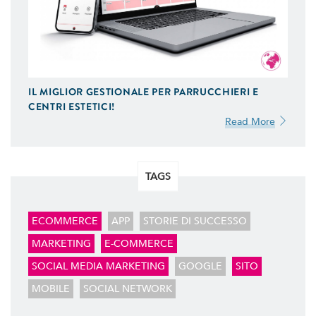
GESTIONE SOCIAL
Ci Occupiamo di Social Media Marketing. Ideiamo e
Gestiamo le tue Campagne ADS Facebook, Instagram
e Google AdWords.
IL MIGLIOR GESTIONALE PER PARRUCCHIERI E
SEO & SEM
CENTRI ESTETICI!
Possiamo Indicizzare e Posizionare il Tuo Sito Web sui
Read More
Motori di Ricerca, in Prima Pagina di Google. Scopri
Come
TAGS
ECOMMERCE
APP
STORIE DI SUCCESSO
MARKETING
E-COMMERCE
SOCIAL MEDIA MARKETING
GOOGLE
SITO
MOBILE
SOCIAL NETWORK