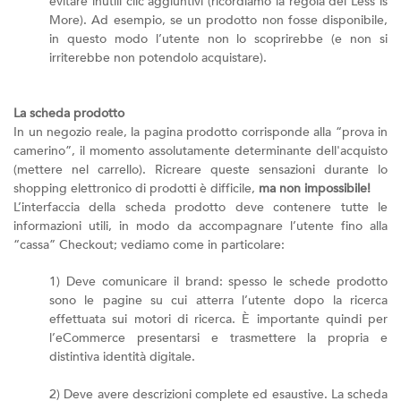
evitare inutili clic aggiuntivi (ricordiamo la regola del Less is
More). Ad esempio, se un prodotto non fosse disponibile,
in questo modo l’utente non lo scoprirebbe (e non si
irriterebbe non potendolo acquistare).
La scheda prodotto
In un negozio reale, la pagina prodotto corrisponde alla “prova in
camerino”, il momento assolutamente determinante dell'acquisto
(mettere nel carrello). Ricreare queste sensazioni durante lo
shopping elettronico di prodotti è difficile,
ma non impossibile!
L’interfaccia della scheda prodotto deve contenere tutte le
informazioni utili, in modo da accompagnare l’utente fino alla
“cassa” Checkout; vediamo come in particolare:
1) Deve comunicare il brand: spesso le schede prodotto
sono le pagine su cui atterra l’utente dopo la ricerca
effettuata sui motori di ricerca. È importante quindi per
l’eCommerce presentarsi e trasmettere la propria e
distintiva identità digitale.
2) Deve avere descrizioni complete ed esaustive. La scheda