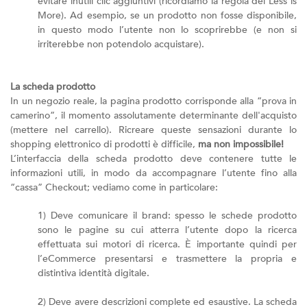
evitare inutili clic aggiuntivi (ricordiamo la regola del Less is
More). Ad esempio, se un prodotto non fosse disponibile,
in questo modo l’utente non lo scoprirebbe (e non si
irriterebbe non potendolo acquistare).
La scheda prodotto
In un negozio reale, la pagina prodotto corrisponde alla “prova in
camerino”, il momento assolutamente determinante dell'acquisto
(mettere nel carrello). Ricreare queste sensazioni durante lo
shopping elettronico di prodotti è difficile,
ma non impossibile!
L’interfaccia della scheda prodotto deve contenere tutte le
informazioni utili, in modo da accompagnare l’utente fino alla
“cassa” Checkout; vediamo come in particolare:
1) Deve comunicare il brand: spesso le schede prodotto
sono le pagine su cui atterra l’utente dopo la ricerca
effettuata sui motori di ricerca. È importante quindi per
l’eCommerce presentarsi e trasmettere la propria e
distintiva identità digitale.
2) Deve avere descrizioni complete ed esaustive. La scheda