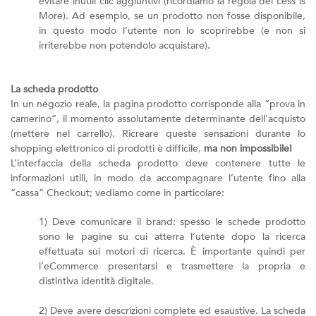
evitare inutili clic aggiuntivi (ricordiamo la regola del Less is
More). Ad esempio, se un prodotto non fosse disponibile,
in questo modo l’utente non lo scoprirebbe (e non si
irriterebbe non potendolo acquistare).
La scheda prodotto
In un negozio reale, la pagina prodotto corrisponde alla “prova in
camerino”, il momento assolutamente determinante dell'acquisto
(mettere nel carrello). Ricreare queste sensazioni durante lo
shopping elettronico di prodotti è difficile,
ma non impossibile!
L’interfaccia della scheda prodotto deve contenere tutte le
informazioni utili, in modo da accompagnare l’utente fino alla
“cassa” Checkout; vediamo come in particolare:
1) Deve comunicare il brand: spesso le schede prodotto
sono le pagine su cui atterra l’utente dopo la ricerca
effettuata sui motori di ricerca. È importante quindi per
l’eCommerce presentarsi e trasmettere la propria e
distintiva identità digitale.
2) Deve avere descrizioni complete ed esaustive. La scheda