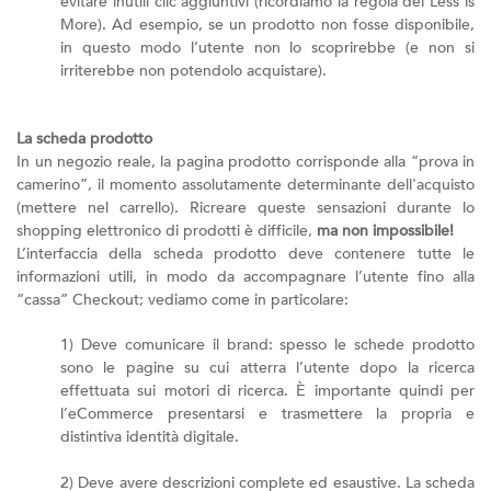
evitare inutili clic aggiuntivi (ricordiamo la regola del Less is
More). Ad esempio, se un prodotto non fosse disponibile,
in questo modo l’utente non lo scoprirebbe (e non si
irriterebbe non potendolo acquistare).
La scheda prodotto
In un negozio reale, la pagina prodotto corrisponde alla “prova in
camerino”, il momento assolutamente determinante dell'acquisto
(mettere nel carrello). Ricreare queste sensazioni durante lo
shopping elettronico di prodotti è difficile,
ma non impossibile!
L’interfaccia della scheda prodotto deve contenere tutte le
informazioni utili, in modo da accompagnare l’utente fino alla
“cassa” Checkout; vediamo come in particolare:
1) Deve comunicare il brand: spesso le schede prodotto
sono le pagine su cui atterra l’utente dopo la ricerca
effettuata sui motori di ricerca. È importante quindi per
l’eCommerce presentarsi e trasmettere la propria e
distintiva identità digitale.
2) Deve avere descrizioni complete ed esaustive. La scheda