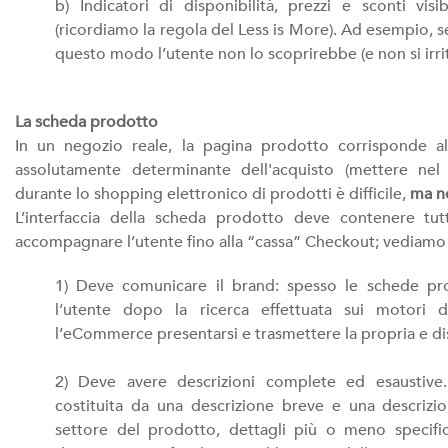
b) Indicatori di disponibilità, prezzi e sconti visibi
(ricordiamo la regola del Less is More). Ad esempio, s
questo modo l’utente non lo scoprirebbe (e non si irr
La scheda prodotto
In un negozio reale, la pagina prodotto corrisponde a
assolutamente determinante dell'acquisto (mettere nel c
durante lo shopping elettronico di prodotti è difficile,
ma no
L’interfaccia della scheda prodotto deve contenere tut
accompagnare l’utente fino alla “cassa” Checkout; vediamo 
1) Deve comunicare il brand: spesso le schede pr
l’utente dopo la ricerca effettuata sui motori 
l’eCommerce presentarsi e trasmettere la propria e dist
2) Deve avere descrizioni complete ed esaustive
costituita da una descrizione breve e una descriz
settore del prodotto, dettagli più o meno specifici,