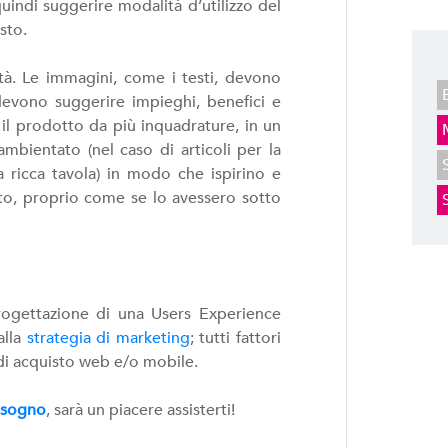
uindi suggerire modalità d’utilizzo del
sto.
tà. Le immagini, come i testi, devono
 devono suggerire impieghi, benefici e
il prodotto da più inquadrature, in un
mbientato (nel caso di articoli per la
a ricca tavola) in modo che ispirino e
tto, proprio come se lo avessero sotto
rogettazione di una Users Experience
alla
strategia di marketing
; tutti fattori
di acquisto web e/o mobile.
bisogno
, sarà un piacere assisterti!