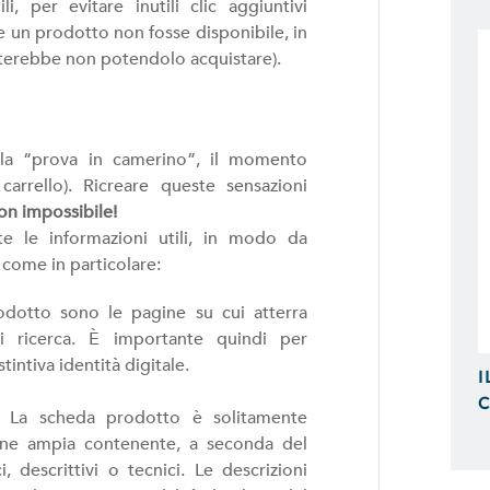
Possiamo Indicizzare e Posizionare i
li, per evitare inutili clic aggiuntivi
Ricerca, in Prima Pagina di Google.
e un prodotto non fosse disponibile, in
iterebbe non potendolo acquistare).
lla “prova in camerino”, il momento
arrello). Ricreare queste sensazioni
n impossibile!
te le informazioni utili, in modo da
come in particolare:
odotto sono le pagine su cui atterra
di ricerca. È importante quindi per
intiva identità digitale.
I
C
. La scheda prodotto è solitamente
ione ampia contenente, a seconda del
 descrittivi o tecnici. Le descrizioni