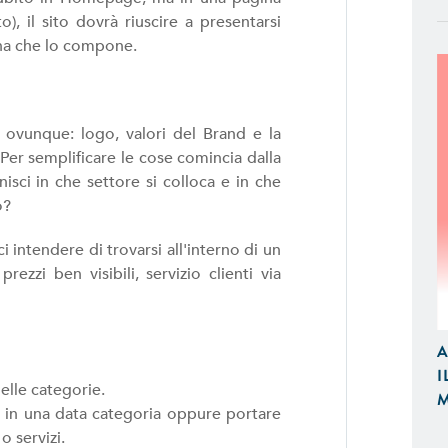
, il sito dovrà riuscire a presentarsi
ina che lo compone.
 ovunque: logo, valori del Brand e la
Per semplificare le cose comincia dalla
isci in che settore si colloca e in che
o?
 intendere di trovarsi all'interno di un
APP IOS / ANDROID
ezzi ben visibili, servizio clienti via
Realizziamo Applicazioni Native per
Design e Funzionalità
A
I
E-COMMERCE
lle categorie.
M
Proponiamo Soluzioni Custom per la
 in una data categoria oppure portare
Realizziamo E-Commerce di Qualità
o servizi.