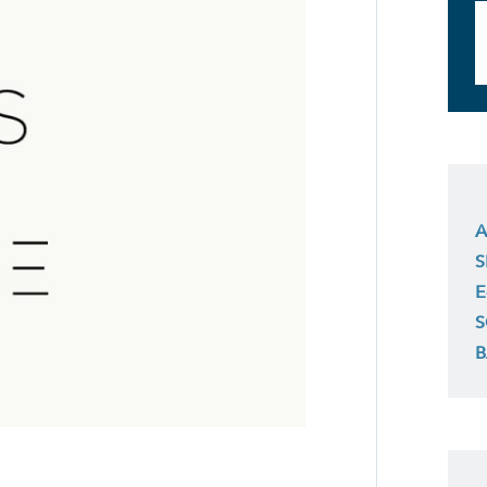
A
S
E
S
B