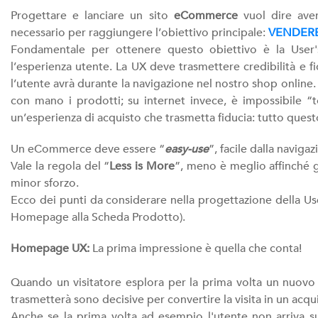
Progettare e lanciare un sito
eCommerce
vuol dire aver
necessario per raggiungere l’obiettivo principale:
VENDERE
Fondamentale per ottenere questo obiettivo è la User'
l’esperienza utente. La UX deve trasmettere credibilità e fi
l’utente avrà durante la navigazione nel nostro shop online.
con mano i prodotti; su internet invece, è impossibile “t
un’esperienza di acquisto che trasmetta fiducia: tutto quest
Un eCommerce deve essere “
easy-use
”, facile dalla navigaz
Vale la regola del “
Less is More
”, meno è meglio affinché g
minor sforzo.
Ecco dei punti da considerare nella progettazione della U
Homepage alla Scheda Prodotto).
Homepage UX:
La prima impressione è quella che conta!
Quando un visitatore esplora per la prima volta un nuovo e
trasmetterà sono decisive per convertire la visita in un acqu
Anche se la prima volta ad esempio l'utente non arriva 