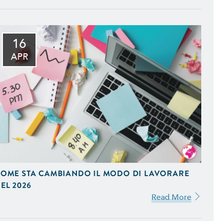
16
mizzati per il Mobile e
APR
to della Tua Azienda, in
fice e Programmi Gestionali
eting. Ideiamo e Gestiamo
OME STA CAMBIANDO IL MODO DI LAVORARE
stagram e Google AdWords.
EL 2026
Read More