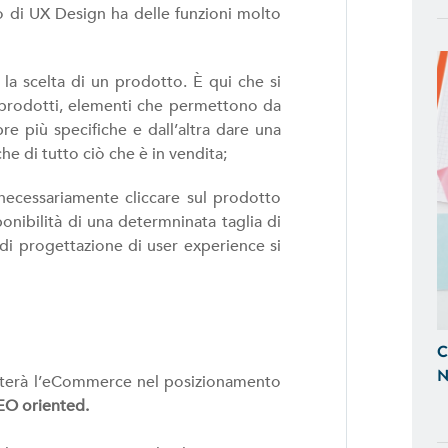
e Tablet
o di UX Design ha delle funzioni molto
SITI WEB
o la scelta di un prodotto. È qui che si
Realizzazione Siti Web Dinamici, Otti
ei prodotti, elementi che permettono da
Visibili sui Motori di Ricerca
re più specifiche e dall’altra dare una
che di tutto ciò che è in vendita;
BACK OFFICE E GESTIONALI
 necessariamente cliccare sul prodotto
Ti Aiutiamo a Controllare l'Andamen
sponibilità di una determninata taglia di
Tempo Reale, Realizzazando Back-Of
d di progettazione di user experience si
su Misura.
GESTIONE SOCIAL
Ci Occupiamo di Social Media Mark
C
le tue Campagne ADS Facebook, In
N
aiuterà l’eCommerce nel posizionamento
EO oriented.
SEO & SEM