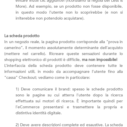
evitare inutili clic aggiuntivi (ricordiamo la regola del Less is
More). Ad esempio, se un prodotto non fosse disponibile,
in questo modo l’utente non lo scoprirebbe (e non si
irriterebbe non potendolo acquistare).
La scheda prodotto
In un negozio reale, la pagina prodotto corrisponde alla “prova in
camerino”, il momento assolutamente determinante dell'acquisto
(mettere nel carrello). Ricreare queste sensazioni durante lo
shopping elettronico di prodotti è difficile,
ma non impossibile!
L’interfaccia della scheda prodotto deve contenere tutte le
informazioni utili, in modo da accompagnare l’utente fino alla
“cassa” Checkout; vediamo come in particolare:
1) Deve comunicare il brand: spesso le schede prodotto
sono le pagine su cui atterra l’utente dopo la ricerca
effettuata sui motori di ricerca. È importante quindi per
l’eCommerce presentarsi e trasmettere la propria e
distintiva identità digitale.
2) Deve avere descrizioni complete ed esaustive. La scheda