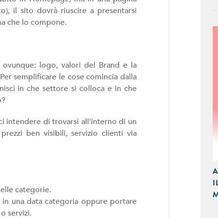
, il sito dovrà riuscire a presentarsi
ina che lo compone.
 ovunque: logo, valori del Brand e la
Per semplificare le cose comincia dalla
isci in che settore si colloca e in che
o?
 intendere di trovarsi all'interno di un
APP IOS / ANDROID
ezzi ben visibili, servizio clienti via
Realizziamo Applicazioni Native per
Design e Funzionalità
A
I
E-COMMERCE
lle categorie.
M
Proponiamo Soluzioni Custom per la
 in una data categoria oppure portare
Realizziamo E-Commerce di Qualità
o servizi.