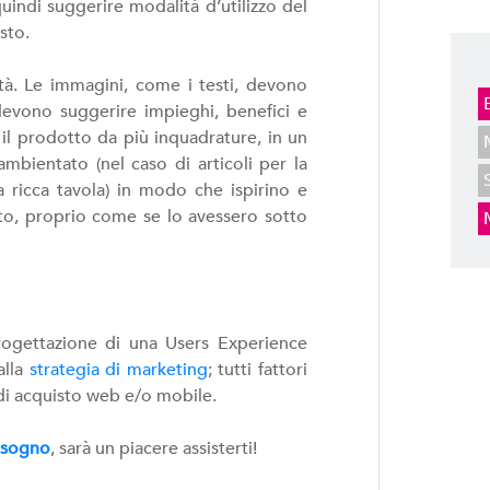
uindi suggerire modalità d’utilizzo del
sto.
tà. Le immagini, come i testi, devono
 devono suggerire impieghi, benefici e
il prodotto da più inquadrature, in un
mbientato (nel caso di articoli per la
a ricca tavola) in modo che ispirino e
tto, proprio come se lo avessero sotto
rogettazione di una Users Experience
alla
strategia di marketing
; tutti fattori
di acquisto web e/o mobile.
bisogno
, sarà un piacere assisterti!