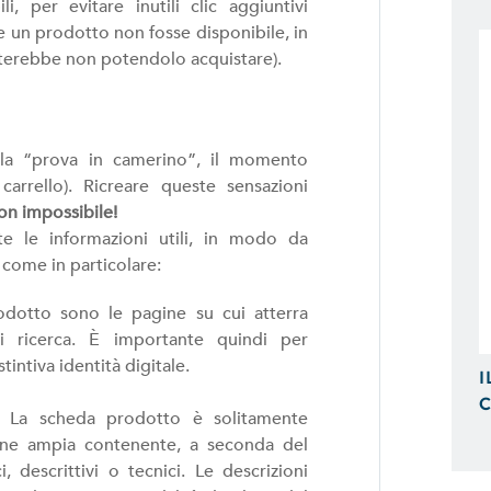
Possiamo Indicizzare e Posizionare i
li, per evitare inutili clic aggiuntivi
Ricerca, in Prima Pagina di Google.
e un prodotto non fosse disponibile, in
iterebbe non potendolo acquistare).
lla “prova in camerino”, il momento
arrello). Ricreare queste sensazioni
n impossibile!
te le informazioni utili, in modo da
come in particolare:
odotto sono le pagine su cui atterra
di ricerca. È importante quindi per
intiva identità digitale.
I
C
. La scheda prodotto è solitamente
ione ampia contenente, a seconda del
 descrittivi o tecnici. Le descrizioni