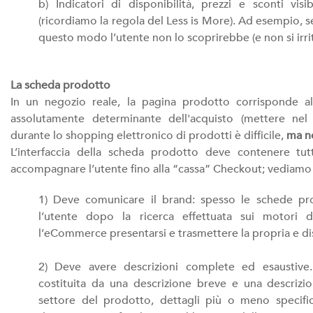
b) Indicatori di disponibilità, prezzi e sconti visibi
(ricordiamo la regola del Less is More). Ad esempio, s
questo modo l’utente non lo scoprirebbe (e non si irr
La scheda prodotto
In un negozio reale, la pagina prodotto corrisponde a
assolutamente determinante dell'acquisto (mettere nel c
durante lo shopping elettronico di prodotti è difficile,
ma no
L’interfaccia della scheda prodotto deve contenere tut
accompagnare l’utente fino alla “cassa” Checkout; vediamo 
1) Deve comunicare il brand: spesso le schede pr
l’utente dopo la ricerca effettuata sui motori 
l’eCommerce presentarsi e trasmettere la propria e dist
2) Deve avere descrizioni complete ed esaustive
costituita da una descrizione breve e una descriz
settore del prodotto, dettagli più o meno specifici,