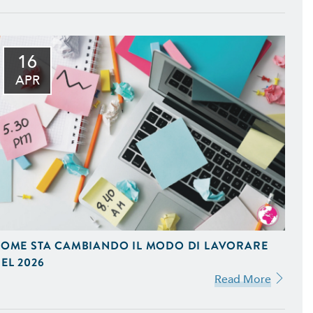
16
mizzati per il Mobile e
APR
to della Tua Azienda, in
fice e Programmi Gestionali
eting. Ideiamo e Gestiamo
OME STA CAMBIANDO IL MODO DI LAVORARE
stagram e Google AdWords.
EL 2026
Read More