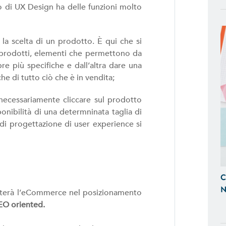
e Tablet
o di UX Design ha delle funzioni molto
SITI WEB
o la scelta di un prodotto. È qui che si
Realizzazione Siti Web Dinamici, Otti
ei prodotti, elementi che permettono da
Visibili sui Motori di Ricerca
re più specifiche e dall’altra dare una
che di tutto ciò che è in vendita;
BACK OFFICE E GESTIONALI
 necessariamente cliccare sul prodotto
Ti Aiutiamo a Controllare l'Andamen
sponibilità di una determninata taglia di
Tempo Reale, Realizzazando Back-Of
d di progettazione di user experience si
su Misura.
GESTIONE SOCIAL
Ci Occupiamo di Social Media Mark
C
le tue Campagne ADS Facebook, In
N
aiuterà l’eCommerce nel posizionamento
EO oriented.
SEO & SEM