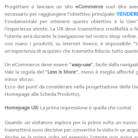
Progettare e lanciare un sito
eCommerce
vuol dire aver
necessario per raggiungere l’obiettivo principale:
VENDERE
Fondamentale per ottenere questo obiettivo è la User'
l’esperienza utente. La UX deve trasmettere credibilità e fi
l’utente avrà durante la navigazione nel nostro shop online.
con mano i prodotti; su internet invece, è impossibile “t
un’esperienza di acquisto che trasmetta fiducia: tutto quest
Un eCommerce deve essere “
easy-use
”, facile dalla navigaz
Vale la regola del “
Less is More
”, meno è meglio affinché g
minor sforzo.
Ecco dei punti da considerare nella progettazione della U
Homepage alla Scheda Prodotto).
Homepage UX:
La prima impressione è quella che conta!
Quando un visitatore esplora per la prima volta un nuovo e
trasmetterà sono decisive per convertire la visita in un acqu
Anche se la prima volta ad esempio l'utente non arriva 