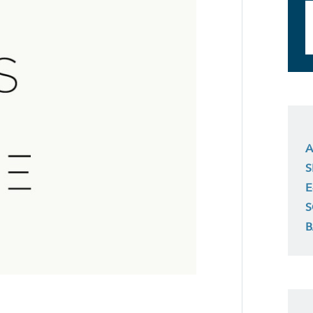
A
S
E
S
B