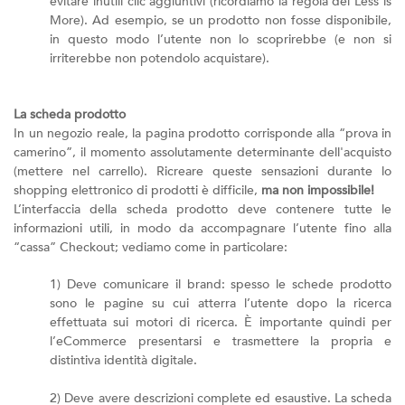
evitare inutili clic aggiuntivi (ricordiamo la regola del Less is
More). Ad esempio, se un prodotto non fosse disponibile,
in questo modo l’utente non lo scoprirebbe (e non si
irriterebbe non potendolo acquistare).
La scheda prodotto
In un negozio reale, la pagina prodotto corrisponde alla “prova in
camerino”, il momento assolutamente determinante dell'acquisto
(mettere nel carrello). Ricreare queste sensazioni durante lo
shopping elettronico di prodotti è difficile,
ma non impossibile!
L’interfaccia della scheda prodotto deve contenere tutte le
informazioni utili, in modo da accompagnare l’utente fino alla
“cassa” Checkout; vediamo come in particolare:
1) Deve comunicare il brand: spesso le schede prodotto
sono le pagine su cui atterra l’utente dopo la ricerca
effettuata sui motori di ricerca. È importante quindi per
l’eCommerce presentarsi e trasmettere la propria e
distintiva identità digitale.
2) Deve avere descrizioni complete ed esaustive. La scheda