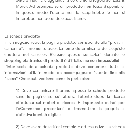
evitare inutili clic aggiuntivi (ricordiamo la regola del Less is
More). Ad esempio, se un prodotto non fosse disponibile,
in questo modo l’utente non lo scoprirebbe (e non si
irriterebbe non potendolo acquistare).
La scheda prodotto
In un negozio reale, la pagina prodotto corrisponde alla “prova in
camerino”, il momento assolutamente determinante dell'acquisto
(mettere nel carrello). Ricreare queste sensazioni durante lo
shopping elettronico di prodotti è difficile,
ma non impossibile!
L’interfaccia della scheda prodotto deve contenere tutte le
informazioni utili, in modo da accompagnare l’utente fino alla
“cassa” Checkout; vediamo come in particolare:
1) Deve comunicare il brand: spesso le schede prodotto
sono le pagine su cui atterra l’utente dopo la ricerca
effettuata sui motori di ricerca. È importante quindi per
l’eCommerce presentarsi e trasmettere la propria e
distintiva identità digitale.
2) Deve avere descrizioni complete ed esaustive. La scheda