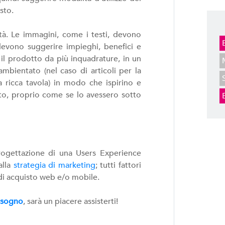
sto.
tà. Le immagini, come i testi, devono
 devono suggerire impieghi, benefici e
il prodotto da più inquadrature, in un
mbientato (nel caso di articoli per la
a ricca tavola) in modo che ispirino e
tto, proprio come se lo avessero sotto
rogettazione di una Users Experience
alla
strategia di marketing
; tutti fattori
di acquisto web e/o mobile.
bisogno
, sarà un piacere assisterti!