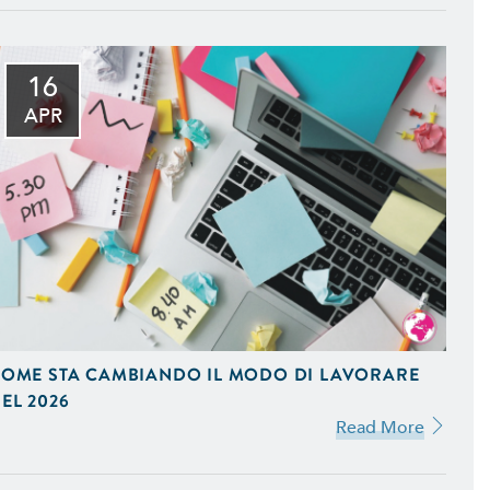
16
mizzati per il Mobile e
APR
to della Tua Azienda, in
fice e Programmi Gestionali
eting. Ideiamo e Gestiamo
OME STA CAMBIANDO IL MODO DI LAVORARE
stagram e Google AdWords.
EL 2026
Read More