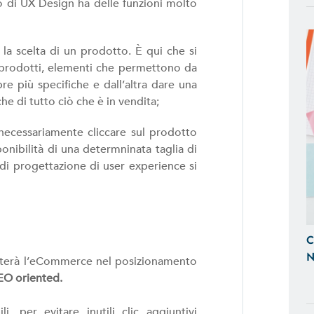
e Tablet
o di UX Design ha delle funzioni molto
SITI WEB
o la scelta di un prodotto. È qui che si
Realizzazione Siti Web Dinamici, Otti
ei prodotti, elementi che permettono da
Visibili sui Motori di Ricerca
re più specifiche e dall’altra dare una
che di tutto ciò che è in vendita;
BACK OFFICE E GESTIONALI
 necessariamente cliccare sul prodotto
Ti Aiutiamo a Controllare l'Andamen
sponibilità di una determninata taglia di
Tempo Reale, Realizzazando Back-Of
d di progettazione di user experience si
su Misura.
GESTIONE SOCIAL
Ci Occupiamo di Social Media Mark
C
le tue Campagne ADS Facebook, In
N
aiuterà l’eCommerce nel posizionamento
EO oriented.
SEO & SEM
li, per evitare inutili clic aggiuntivi