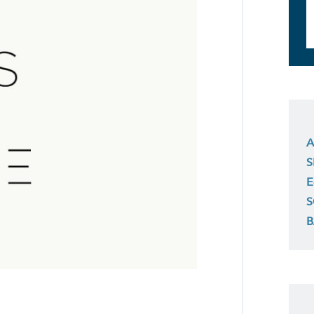
A
S
E
S
B