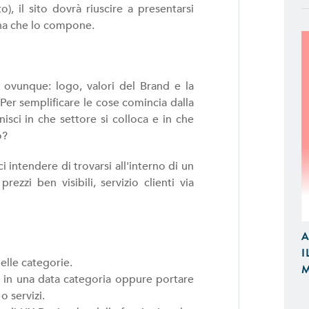
, il sito dovrà riuscire a presentarsi
ina che lo compone.
 ovunque: logo, valori del Brand e la
Per semplificare le cose comincia dalla
isci in che settore si colloca e in che
o?
 intendere di trovarsi all'interno di un
ezzi ben visibili, servizio clienti via
APP IOS / ANDROID
Realizziamo Applicazioni Native per
Design e Funzionalità
A
I
E-COMMERCE
lle categorie.
M
Proponiamo Soluzioni Custom per la
 in una data categoria oppure portare
Realizziamo E-Commerce di Qualità
o servizi.