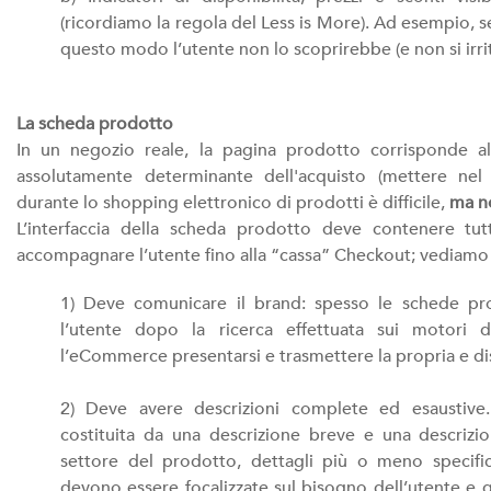
(ricordiamo la regola del Less is More). Ad esempio, s
questo modo l’utente non lo scoprirebbe (e non si irr
La scheda prodotto
In un negozio reale, la pagina prodotto corrisponde a
assolutamente determinante dell'acquisto (mettere nel c
durante lo shopping elettronico di prodotti è difficile,
ma no
L’interfaccia della scheda prodotto deve contenere tut
accompagnare l’utente fino alla “cassa” Checkout; vediamo 
1) Deve comunicare il brand: spesso le schede pr
l’utente dopo la ricerca effettuata sui motori 
l’eCommerce presentarsi e trasmettere la propria e dist
2) Deve avere descrizioni complete ed esaustive
costituita da una descrizione breve e una descriz
settore del prodotto, dettagli più o meno specifici,
devono essere focalizzate sul bisogno dell’utente e q