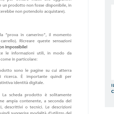
Possiamo Indicizzare e Posizionare i
e un prodotto non fosse disponibile, in
Ricerca, in Prima Pagina di Google.
iterebbe non potendolo acquistare).
lla “prova in camerino”, il momento
arrello). Ricreare queste sensazioni
n impossibile!
te le informazioni utili, in modo da
come in particolare:
odotto sono le pagine su cui atterra
di ricerca. È importante quindi per
intiva identità digitale.
I
C
. La scheda prodotto è solitamente
ione ampia contenente, a seconda del
 descrittivi o tecnici. Le descrizioni
uindi suggerire modalità d’utilizzo del