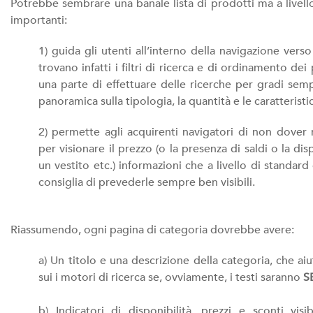
Potrebbe sembrare una banale lista di prodotti ma a livell
importanti:
1) guida gli utenti all’interno della navigazione vers
trovano infatti i filtri di ricerca e di ordinamento d
una parte di effettuare delle ricerche per gradi semp
panoramica sulla tipologia, la quantità e le caratteristi
2) permette agli acquirenti navigatori di non dover
per visionare il prezzo (o la presenza di saldi o la di
un vestito etc.) informazioni che a livello di standar
consiglia di prevederle sempre ben visibili.
Riassumendo, ogni pagina di categoria dovrebbe avere:
a) Un titolo e una descrizione della categoria, che 
sui i motori di ricerca se, ovviamente, i testi saranno
S
b) Indicatori di disponibilità, prezzi e sconti visibi