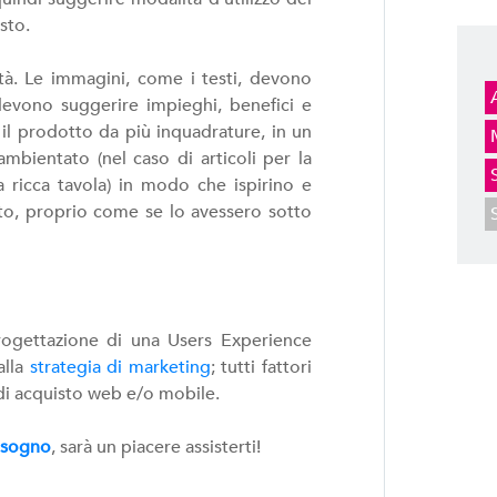
sto.
tà. Le immagini, come i testi, devono
 devono suggerire impieghi, benefici e
il prodotto da più inquadrature, in un
mbientato (nel caso di articoli per la
a ricca tavola) in modo che ispirino e
tto, proprio come se lo avessero sotto
rogettazione di una Users Experience
alla
strategia di marketing
; tutti fattori
di acquisto web e/o mobile.
bisogno
, sarà un piacere assisterti!