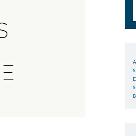
A
S
E
S
B