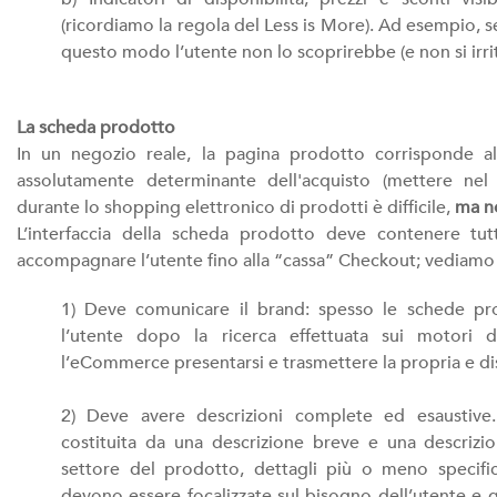
(ricordiamo la regola del Less is More). Ad esempio, s
questo modo l’utente non lo scoprirebbe (e non si irr
La scheda prodotto
In un negozio reale, la pagina prodotto corrisponde a
assolutamente determinante dell'acquisto (mettere nel c
durante lo shopping elettronico di prodotti è difficile,
ma no
L’interfaccia della scheda prodotto deve contenere tut
accompagnare l’utente fino alla “cassa” Checkout; vediamo 
1) Deve comunicare il brand: spesso le schede pr
l’utente dopo la ricerca effettuata sui motori 
l’eCommerce presentarsi e trasmettere la propria e dist
2) Deve avere descrizioni complete ed esaustive
costituita da una descrizione breve e una descriz
settore del prodotto, dettagli più o meno specifici,
devono essere focalizzate sul bisogno dell’utente e q