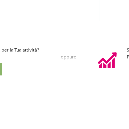
per la Tua attività?
S
oppure
P