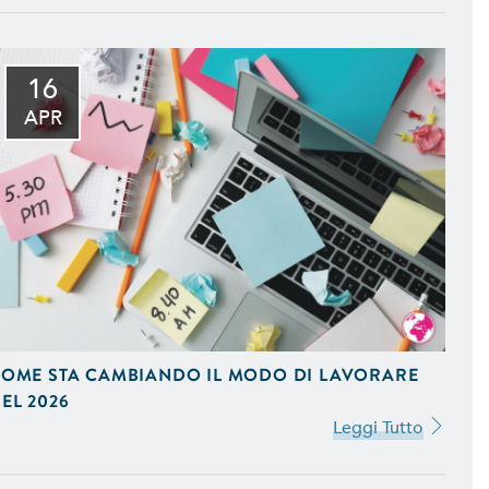
16
mizzati per il Mobile e
APR
to della Tua Azienda, in
fice e Programmi Gestionali
eting. Ideiamo e Gestiamo
OME STA CAMBIANDO IL MODO DI LAVORARE
stagram e Google AdWords.
EL 2026
Leggi Tutto