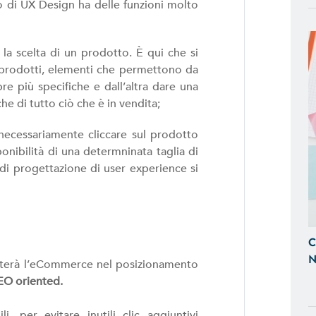
e Tablet
o di UX Design ha delle funzioni molto
SITI WEB
o la scelta di un prodotto. È qui che si
Realizzazione Siti Web Dinamici, Otti
ei prodotti, elementi che permettono da
Visibili sui Motori di Ricerca
re più specifiche e dall’altra dare una
che di tutto ciò che è in vendita;
BACK OFFICE E GESTIONALI
 necessariamente cliccare sul prodotto
Ti Aiutiamo a Controllare l'Andamen
sponibilità di una determninata taglia di
Tempo Reale, Realizzazando Back-Of
d di progettazione di user experience si
su Misura.
GESTIONE SOCIAL
Ci Occupiamo di Social Media Mark
C
le tue Campagne ADS Facebook, In
N
aiuterà l’eCommerce nel posizionamento
EO oriented.
SEO & SEM
li, per evitare inutili clic aggiuntivi