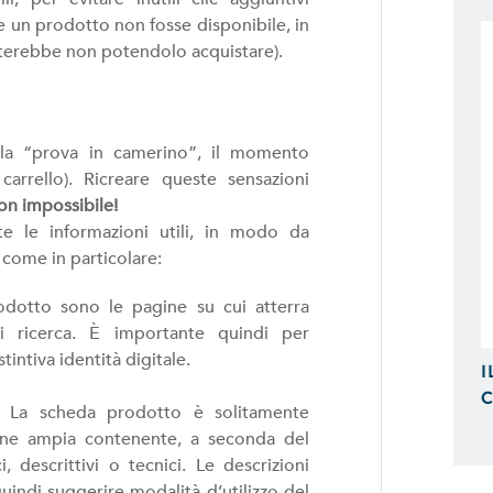
Possiamo Indicizzare e Posizionare i
e un prodotto non fosse disponibile, in
Ricerca, in Prima Pagina di Google.
iterebbe non potendolo acquistare).
lla “prova in camerino”, il momento
arrello). Ricreare queste sensazioni
n impossibile!
te le informazioni utili, in modo da
come in particolare:
odotto sono le pagine su cui atterra
di ricerca. È importante quindi per
intiva identità digitale.
I
C
. La scheda prodotto è solitamente
ione ampia contenente, a seconda del
 descrittivi o tecnici. Le descrizioni
uindi suggerire modalità d’utilizzo del