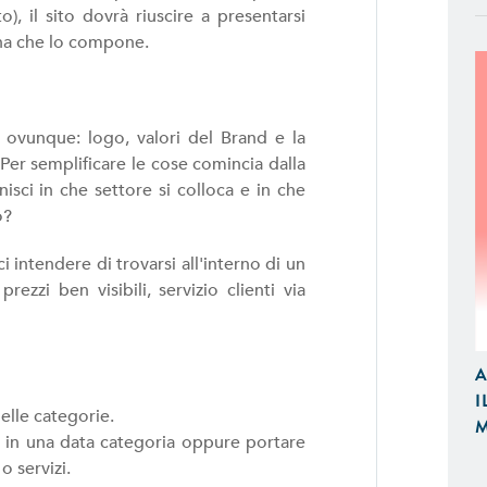
, il sito dovrà riuscire a presentarsi
ina che lo compone.
 ovunque: logo, valori del Brand e la
Per semplificare le cose comincia dalla
isci in che settore si colloca e in che
o?
 intendere di trovarsi all'interno di un
ezzi ben visibili, servizio clienti via
APP IOS / ANDROID
Realizziamo Applicazioni Native per
Design e Funzionalità
A
I
E-COMMERCE
lle categorie.
M
Proponiamo Soluzioni Custom per la
 in una data categoria oppure portare
Realizziamo E-Commerce di Qualità
o servizi.