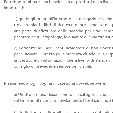
Potrebbe sembrare una banale lista di prodotti ma a livell
importanti:
1) guida gli utenti all’interno della navigazione vers
trovano infatti i filtri di ricerca e di ordinamento d
una parte di effettuare delle ricerche per gradi semp
panoramica sulla tipologia, la quantità e le caratteristi
2) permette agli acquirenti navigatori di non dover
per visionare il prezzo (o la presenza di saldi o la di
un vestito etc.) informazioni che a livello di standar
consiglia di prevederle sempre ben visibili.
Riassumendo, ogni pagina di categoria dovrebbe avere:
a) Un titolo e una descrizione della categoria, che 
sui i motori di ricerca se, ovviamente, i testi saranno
S
b) Indicatori di disponibilità, prezzi e sconti visibi