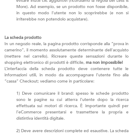
evitare inutili clic aggiuntivi (ricordiamo la regola del Less is
More). Ad esempio, se un prodotto non fosse disponibile,
in questo modo l’utente non lo scoprirebbe (e non si
irriterebbe non potendolo acquistare).
La scheda prodotto
In un negozio reale, la pagina prodotto corrisponde alla “prova in
camerino”, il momento assolutamente determinante dell'acquisto
(mettere nel carrello). Ricreare queste sensazioni durante lo
shopping elettronico di prodotti è difficile,
ma non impossibile!
L’interfaccia della scheda prodotto deve contenere tutte le
informazioni utili, in modo da accompagnare l’utente fino alla
“cassa” Checkout; vediamo come in particolare:
1) Deve comunicare il brand: spesso le schede prodotto
sono le pagine su cui atterra l’utente dopo la ricerca
effettuata sui motori di ricerca. È importante quindi per
l’eCommerce presentarsi e trasmettere la propria e
distintiva identità digitale.
2) Deve avere descrizioni complete ed esaustive. La scheda