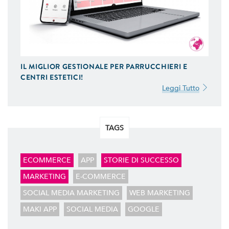
GESTIONE SOCIAL
Ci Occupiamo di Social Media Marketing. Ideiamo e
Gestiamo le tue Campagne ADS Facebook, Instagram
e Google AdWords.
IL MIGLIOR GESTIONALE PER PARRUCCHIERI E
SEO & SEM
CENTRI ESTETICI!
Possiamo Indicizzare e Posizionare il Tuo Sito Web sui
Leggi Tutto
Motori di Ricerca, in Prima Pagina di Google. Scopri
Come
TAGS
ECOMMERCE
APP
STORIE DI SUCCESSO
MARKETING
E-COMMERCE
SOCIAL MEDIA MARKETING
WEB MARKETING
MAKI APP
SOCIAL MEDIA
GOOGLE