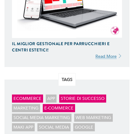
GESTIONE SOCIAL
Ci Occupiamo di Social Media Marketing. Ideiamo e
Gestiamo le tue Campagne ADS Facebook, Instagram
e Google AdWords.
SEO & SEM
IL MIGLIOR GESTIONALE PER PARRUCCHIERI E
Possiamo Indicizzare e Posizionare il Tuo Sito Web sui
CENTRI ESTETICI!
Motori di Ricerca, in Prima Pagina di Google. Scopri
Read More
Come
TAGS
ECOMMERCE
APP
STORIE DI SUCCESSO
MARKETING
E-COMMERCE
SOCIAL MEDIA MARKETING
WEB MARKETING
MAKI APP
SOCIAL MEDIA
GOOGLE