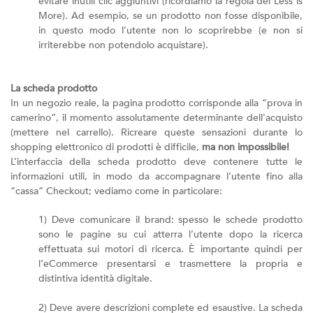
evitare inutili clic aggiuntivi (ricordiamo la regola del Less is
More). Ad esempio, se un prodotto non fosse disponibile,
in questo modo l’utente non lo scoprirebbe (e non si
irriterebbe non potendolo acquistare).
La scheda prodotto
In un negozio reale, la pagina prodotto corrisponde alla “prova in
camerino”, il momento assolutamente determinante dell'acquisto
(mettere nel carrello). Ricreare queste sensazioni durante lo
shopping elettronico di prodotti è difficile,
ma non impossibile!
L’interfaccia della scheda prodotto deve contenere tutte le
informazioni utili, in modo da accompagnare l’utente fino alla
“cassa” Checkout; vediamo come in particolare:
1) Deve comunicare il brand: spesso le schede prodotto
sono le pagine su cui atterra l’utente dopo la ricerca
effettuata sui motori di ricerca. È importante quindi per
l’eCommerce presentarsi e trasmettere la propria e
distintiva identità digitale.
2) Deve avere descrizioni complete ed esaustive. La scheda