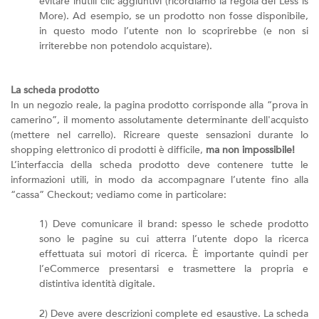
evitare inutili clic aggiuntivi (ricordiamo la regola del Less is
More). Ad esempio, se un prodotto non fosse disponibile,
in questo modo l’utente non lo scoprirebbe (e non si
irriterebbe non potendolo acquistare).
La scheda prodotto
In un negozio reale, la pagina prodotto corrisponde alla “prova in
camerino”, il momento assolutamente determinante dell'acquisto
(mettere nel carrello). Ricreare queste sensazioni durante lo
shopping elettronico di prodotti è difficile,
ma non impossibile!
L’interfaccia della scheda prodotto deve contenere tutte le
informazioni utili, in modo da accompagnare l’utente fino alla
“cassa” Checkout; vediamo come in particolare:
1) Deve comunicare il brand: spesso le schede prodotto
sono le pagine su cui atterra l’utente dopo la ricerca
effettuata sui motori di ricerca. È importante quindi per
l’eCommerce presentarsi e trasmettere la propria e
distintiva identità digitale.
2) Deve avere descrizioni complete ed esaustive. La scheda